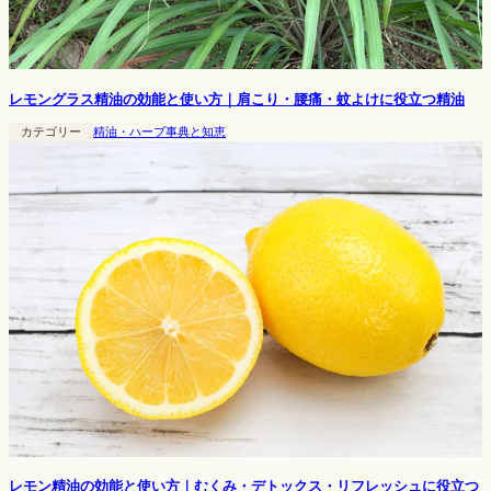
レモングラス精油の効能と使い方｜肩こり・腰痛・蚊よけに役立つ精油
カテゴリー
精油・ハーブ事典と知恵
レモン精油の効能と使い方｜むくみ・デトックス・リフレッシュに役立つ