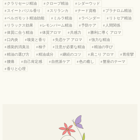
クラリセージ精油
クローブ精油
シダーウッド
スイートバジル香り
スリランカ
ナード資格
プラナロム精油
ベルガモット精油効能
ミルラ精油
ラベンダー
リトセア精油
リラックス効果
レモンバーム精油
予防ケア
人間関係
体質に合う精油
体質アロマ
共感力
勝利に導く アロマ
口内炎
嗅覚と香り
失恋ケア アロマ
強力な精油
感覚的消臭法
柚子
注意が必要な精油
精油の学び
精油の選び方
精油成分
継続のコツ
肩こり アロマ
胃痙攣
腰痛
自己肯定感
自然派ケア
色の癒し
蟹座のテーマ
香りと心理