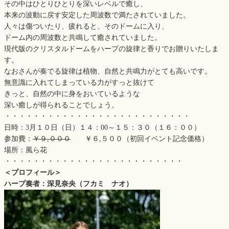
その中はひとりひとりを深いレベルで癒し、
本来の波動に戻す安定した周波数で満たされていました。
人々は傷ついたり、疲れると、そのドームに入り、
ドーム内の周波数と共鳴して癒されていました。
現代版のクリスタルドームをハープの旋律と香りでお贈りいたしま
す。
なおさんが奏でる旋律は植物、自然と共鳴力がとても高いです。
無意識に入れてしまっている力がすっと抜けて
きっと、自然の中に身をおいているような
深い癒しが得られることでしょう。
・・・・・・・・・・・・・・・・・・・・・・・・・・
日時：3月１０日（日）１４：00～１５：３０（１６：００）
参加費：
￥９,０００
￥６,５００（初回イベント記念価格）
場所：風ら花
・・・・・・・・・・・・・・・・・・・・・・・・・
＜プロフィール＞
ハープ奏者：深見奈央（フカミ ナオ）