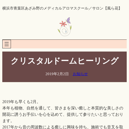
内
横浜市青葉区あざみ野のメディカルアロマスクール／サロン【風ら花】
容
を
ス
キ
ッ
プ
クリスタルドームヒーリング
2019年2月2日
お知らせ
2019年も早くも2月。
本年も植物、自然を通して、皆さまを深い癒しと本質的な美しさの
開花に誘うお手伝いを心を込めて、提供して参りたいと思っており
ます。
2017年から音の周波数による癒しに興味を持ち、施術でも音叉を取