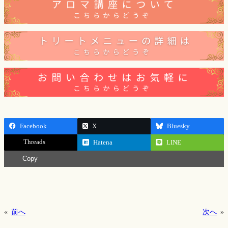
Facebook
X
Bluesky
Threads
Hatena
LINE
Copy
«
前へ
次へ
»