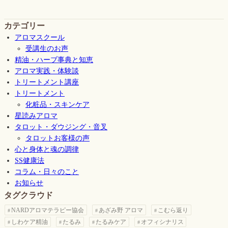
カテゴリー
アロマスクール
受講生のお声
精油・ハーブ事典と知恵
アロマ実践・体験談
トリートメント講座
トリートメント
化粧品・スキンケア
星読みアロマ
タロット・ダウジング・音叉
タロットお客様の声
心と身体と魂の調律
SS健康法
コラム・日々のこと
お知らせ
タグクラウド
NARDアロマテラピー協会
あざみ野 アロマ
こむら返り
しわケア精油
たるみ
たるみケア
オフィシナリス