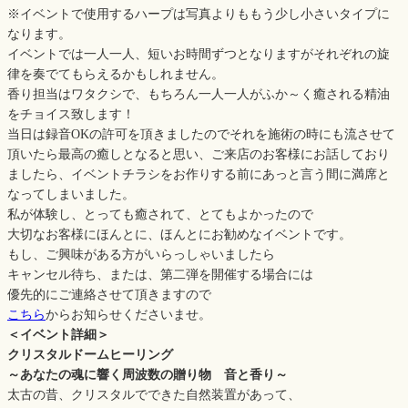
※イベントで使用するハープは写真よりももう少し小さいタイプに
なります。
イベントでは一人一人、短いお時間ずつとなりますがそれぞれの旋
律を奏でてもらえるかもしれません。
香り担当はワタクシで、もちろん一人一人がふか～く癒される精油
をチョイス致します！
当日は録音OKの許可を頂きましたのでそれを施術の時にも流させて
頂いたら最高の癒しとなると思い、ご来店のお客様にお話しており
ましたら、イベントチラシをお作りする前にあっと言う間に満席と
なってしまいました。
私が体験し、とっても癒されて、とてもよかったので
大切なお客様にほんとに、ほんとにお勧めなイベントです。
もし、ご興味がある方がいらっしゃいましたら
キャンセル待ち、または、第二弾を開催する場合には
優先的にご連絡させて頂きますので
こちら
からお知らせくださいませ。
＜イベント詳細＞
クリスタルドームヒーリング
～あなたの魂に響く周波数の贈り物 音と香り～
太古の昔、クリスタルでできた自然装置があって、