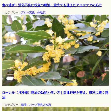
食べ過ぎ・消化不良に役立つ精油｜旅先でも使えたアロマケアの処方
カテゴリー
アロマ実践・体験談
ローレル（月桂樹）精油の効能と使い方｜自律神経を整え、勝利に導く精
油
カテゴリー
精油・ハーブ事典と知恵