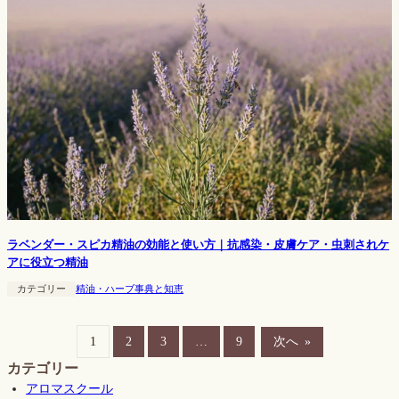
ラベンダー・スピカ精油の効能と使い方｜抗感染・皮膚ケア・虫刺されケ
アに役立つ精油
カテゴリー
精油・ハーブ事典と知恵
1
2
3
…
9
次へ
»
カテゴリー
アロマスクール