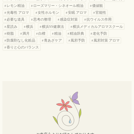
レモン精油
ローズマリー・シネオール精油
価値観
光毒性 アロマ
女性ホルモン
安眠 アロマ
官能性
必要な道具
思考の整理
感染症対策
抗ウイルス作用
星読み
横浜
横浜SS健康法
横浜メディカルアロマスクール
樹脂
満月
白檀
精油
精油辞典
老化予防
防腐剤なし化粧品
青あざケア
風邪予防
風邪対策 アロマ
香りと心のバランス