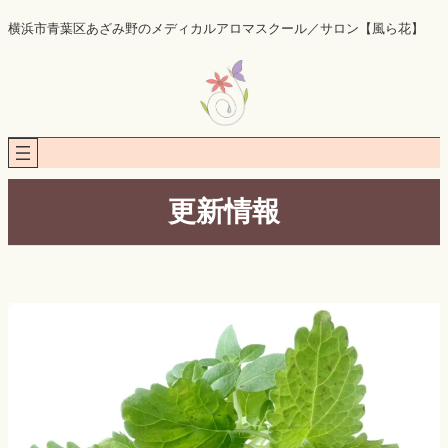
内
横浜市青葉区あざみ野のメディカルアロマスクール／サロン【風ら花】
容
を
ス
キ
ッ
プ
更新情報