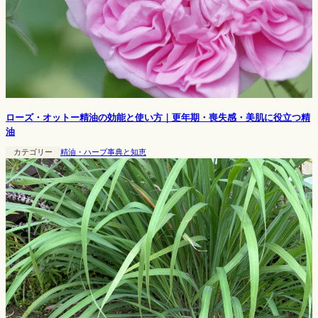
ローズ・オットー精油の効能と使い方｜更年期・喪失感・美肌に役立つ精
油
カテゴリー
精油・ハーブ事典と知恵