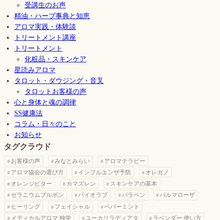
受講生のお声
精油・ハーブ事典と知恵
アロマ実践・体験談
トリートメント講座
トリートメント
化粧品・スキンケア
星読みアロマ
タロット・ダウジング・音叉
タロットお客様の声
心と身体と魂の調律
SS健康法
コラム・日々のこと
お知らせ
タグクラウド
お客様の声
みなとみらい
アロマテラピー
アロマ協会の選び方
インフルエンザ予防
オレガノ
オレンジビター
カマズレン
スキンケアの基本
ゼラニウムブルボン
バイオラブ
パラベン
パルマローザ
ヒーリング
フェイシャル
ペパーミント
メディカルアロマ 独学
ユーカリラディアタ
ラベンダー 使い方