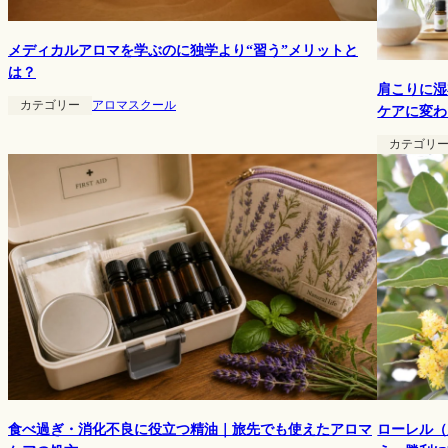
メディカルアロマを学ぶのに独学より“習う”メリットと
は？
肩こりに湿
カテゴリー
アロマスクール
ケアに変わ
カテゴリ
ローレル（
食べ過ぎ・消化不良に役立つ精油｜旅先でも使えたアロマ