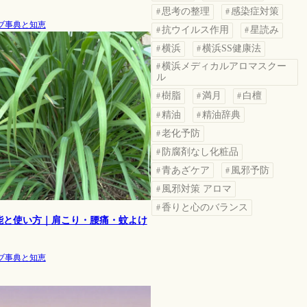
思考の整理
感染症対策
ブ事典と知恵
抗ウイルス作用
星読み
横浜
横浜SS健康法
横浜メディカルアロマスクー
ル
樹脂
満月
白檀
精油
精油辞典
老化予防
防腐剤なし化粧品
青あざケア
風邪予防
風邪対策 アロマ
香りと心のバランス
能と使い方｜肩こり・腰痛・蚊よけ
ブ事典と知恵