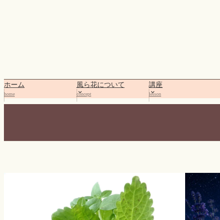
内
容
を
ス
キ
ッ
プ
ホーム
風ら花について
講座
home
concept
lesson