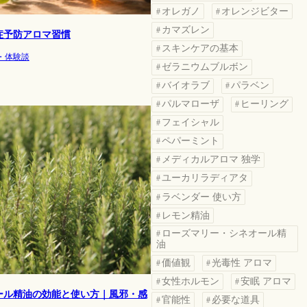
オレガノ
オレンジビター
カマズレン
症予防アロマ習慣
スキンケアの基本
・体験談
ゼラニウムブルボン
バイオラブ
パラベン
パルマローザ
ヒーリング
フェイシャル
ペパーミント
メディカルアロマ 独学
ユーカリラディアタ
ラベンダー 使い方
レモン精油
ローズマリー・シネオール精
油
価値観
光毒性 アロマ
女性ホルモン
安眠 アロマ
ール精油の効能と使い方｜風邪・感
官能性
必要な道具