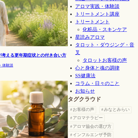
アロマ実践・体験談
トリートメント講座
トリートメント
化粧品・スキンケア
星読みアロマ
タロット・ダウジング・音
叉
が考える更年期症状との付き合い方
タロットお客様の声
・体験談
心と身体と魂の調律
SS健康法
コラム・日々のこと
お知らせ
タグクラウド
お客様の声
みなとみらい
アロマテラピー
アロマ協会の選び方
インフルエンザ予防