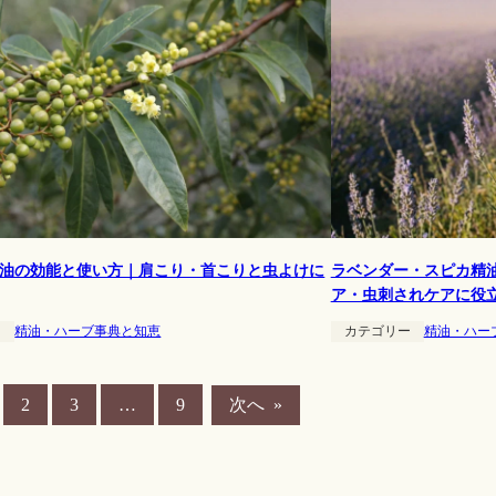
油の効能と使い方｜肩こり・首こりと虫よけに
ラベンダー・スピカ精
ア・虫刺されケアに役
ー
精油・ハーブ事典と知恵
カテゴリー
精油・ハー
次へ
»
2
3
…
9