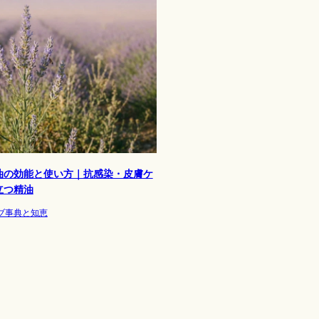
油の効能と使い方｜抗感染・皮膚ケ
立つ精油
ブ事典と知恵