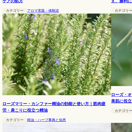
え、勝利に
ケアの処方
カテゴリ
カテゴリー
アロマ実践・体験談
ローズ・オ
美肌に役立
ローズマリー・カンファー精油の効能と使い方｜筋肉疲
労・肩こりに役立つ精油
カテゴリ
カテゴリー
精油・ハーブ事典と知恵