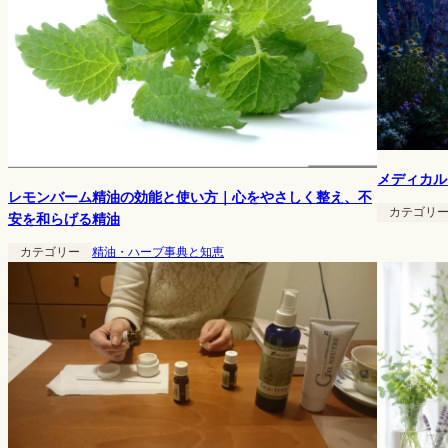
メディカル
レモンバーム精油の効能と使い方｜心をやさしく整え、不
カテゴリ
安を和らげる精油
カテゴリー
精油・ハーブ事典と知恵