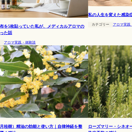
私の人生を変えた感染
カテゴリー
アロマ実践
布を5枚貼っていた私が、メディカルアロマの
った話
ー
アロマ実践・体験談
月桂樹）精油の効能と使い方｜自律神経を整
ローズマリー・シネオ