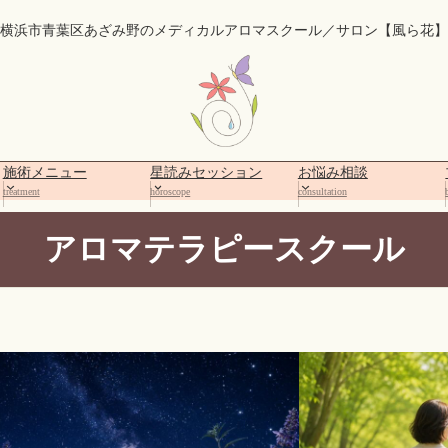
横浜市青葉区あざみ野のメディカルアロマスクール／サロン【風ら花】
施術メニュー
星読みセッション
お悩み相談
treatment
horoscope
consultation
アロマテラピースクール