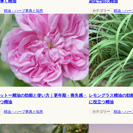
導く精油
染症予防の精油
ー
精油・ハーブ事典と知恵
カテゴリー
精油・ハー
ットー精油の効能と使い方｜更年期・喪失感・
レモングラス精油の効
つ精油
に役立つ精油
ー
精油・ハーブ事典と知恵
カテゴリー
精油・ハー