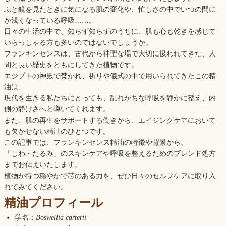
ふと鏡を見たときに気になる肌の変化や、忙しさの中でいつの間に
か浅くなっている呼吸……。
日々の生活の中で、知らず知らずのうちに、肌も心も乾きを感じて
いらっしゃる方も多いのではないでしょうか。
フランキンセンスは、古代から神聖な場で大切に扱われてきた、人
間と長い歴史をともにしてきた植物です。
エジプトの神殿で焚かれ、祈りや儀式の中で用いられてきたこの精
油は、
現代を生きる私たちにとっても、乱れがちな呼吸を静かに整え、内
側の静けさへと導いてくれます。
また、肌の再生をサポートする働きから、エイジングケアにおいて
も欠かせない精油のひとつです。
この記事では、フランキンセンス精油の特徴や背景から、
「しわ・たるみ」のスキンケアや呼吸を整えるためのブレンド処方
までお伝えいたします。
植物が持つ穏やかで芯のある力を、ぜひ日々のセルフケアに取り入
れてみてください。
精油プロフィール
学名：
Boswellia carterii