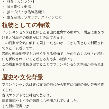
科名：カンラン科
抽出部位：樹脂
抽出方法：水蒸気蒸留法
主な産地：ソマリア、スペインなど
植物としての特徴
フランキンセンスは乾燥した岩山に生育する樹木で、樹皮に傷をつ
けると乳白色の樹脂がにじみ出てきます。
この樹脂が空気に触れて固まったものが古くから香として利用され
てきた「乳香」です。
過酷な乾燥地帯でも力強く生きる植物で、その生命力の強さが精油
にも反映されていると感じる方も多い精油です。
この樹脂を水蒸気蒸留することでフランキンセンス精油が得られま
す。
歴史や文化背景
フランキンセンスは古代文明の時代から非常に価値の高い芳香植物
でした。
古代エジプトでは神殿で焚かれ、
宗教儀式やミイラの防腐にも使用されていました。
また新約聖書では、