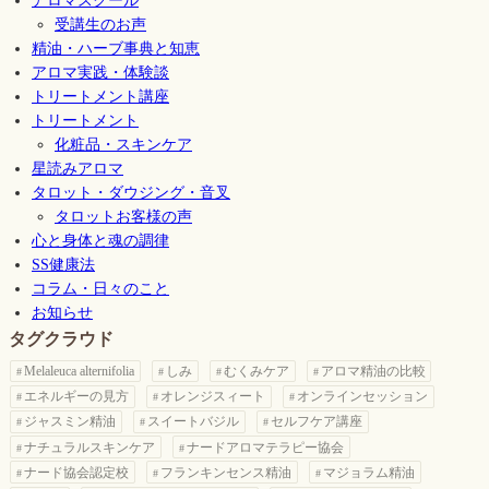
アロマスクール
受講生のお声
精油・ハーブ事典と知恵
アロマ実践・体験談
トリートメント講座
トリートメント
化粧品・スキンケア
星読みアロマ
タロット・ダウジング・音叉
タロットお客様の声
心と身体と魂の調律
SS健康法
コラム・日々のこと
お知らせ
タグクラウド
Melaleuca alternifolia
しみ
むくみケア
アロマ精油の比較
エネルギーの見方
オレンジスィート
オンラインセッション
ジャスミン精油
スイートバジル
セルフケア講座
ナチュラルスキンケア
ナードアロマテラピー協会
ナード協会認定校
フランキンセンス精油
マジョラム精油