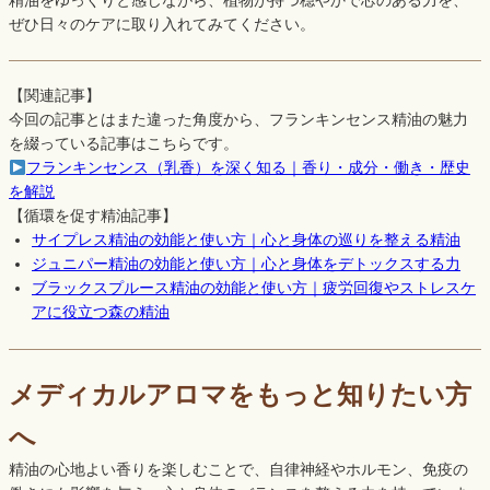
精油をゆっくりと感じながら、植物が持つ穏やかで芯のある力を、
ぜひ日々のケアに取り入れてみてください。
【関連記事】
今回の記事とはまた違った角度から、フランキンセンス精油の魅力
を綴っている記事はこちらです。
フランキンセンス（乳香）を深く知る｜香り・成分・働き・歴史
を解説
【循環を促す精油記事】
サイプレス精油の効能と使い方｜心と身体の巡りを整える精油
ジュニパー精油の効能と使い方｜心と身体をデトックスする力
ブラックスプルース精油の効能と使い方｜疲労回復やストレスケ
アに役立つ森の精油
メディカルアロマをもっと知りたい方
へ
精油の心地よい香りを楽しむことで、自律神経やホルモン、免疫の