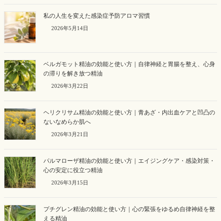
私の人生を変えた感染症予防アロマ習慣
2026年5月14日
ベルガモット精油の効能と使い方｜自律神経と胃腸を整え、心身
の滞りを解き放つ精油
2026年3月22日
ヘリクリサム精油の効能と使い方｜青あざ・内出血ケアと凹凸の
ないなめらか肌へ
2026年3月21日
パルマローザ精油の効能と使い方｜エイジングケア・感染対策・
心の安定に役立つ精油
2026年3月15日
プチグレン精油の効能と使い方｜心の緊張をゆるめ自律神経を整
える精油