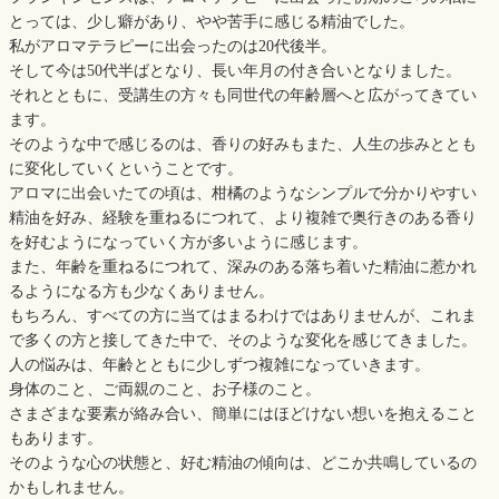
とっては、少し癖があり、やや苦手に感じる精油でした。
私がアロマテラピーに出会ったのは20代後半。
そして今は50代半ばとなり、長い年月の付き合いとなりました。
それとともに、受講生の方々も同世代の年齢層へと広がってきてい
ます。
そのような中で感じるのは、香りの好みもまた、人生の歩みととも
に変化していくということです。
アロマに出会いたての頃は、柑橘のようなシンプルで分かりやすい
精油を好み、経験を重ねるにつれて、より複雑で奥行きのある香り
を好むようになっていく方が多いように感じます。
また、年齢を重ねるにつれて、深みのある落ち着いた精油に惹かれ
るようになる方も少なくありません。
もちろん、すべての方に当てはまるわけではありませんが、これま
で多くの方と接してきた中で、そのような変化を感じてきました。
人の悩みは、年齢とともに少しずつ複雑になっていきます。
身体のこと、ご両親のこと、お子様のこと。
さまざまな要素が絡み合い、簡単にはほどけない想いを抱えること
もあります。
そのような心の状態と、好む精油の傾向は、どこか共鳴しているの
かもしれません。