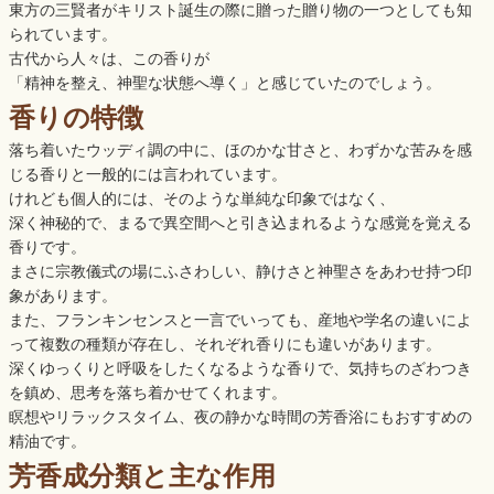
東方の三賢者がキリスト誕生の際に贈った贈り物の一つとしても知
られています。
古代から人々は、この香りが
「精神を整え、神聖な状態へ導く」と感じていたのでしょう。
香りの特徴
落ち着いたウッディ調の中に、ほのかな甘さと、わずかな苦みを感
じる香りと一般的には言われています。
けれども個人的には、そのような単純な印象ではなく、
深く神秘的で、まるで異空間へと引き込まれるような感覚を覚える
香りです。
まさに宗教儀式の場にふさわしい、静けさと神聖さをあわせ持つ印
象があります。
また、フランキンセンスと一言でいっても、産地や学名の違いによ
って複数の種類が存在し、それぞれ香りにも違いがあります。
深くゆっくりと呼吸をしたくなるような香りで、気持ちのざわつき
を鎮め、思考を落ち着かせてくれます。
瞑想やリラックスタイム、夜の静かな時間の芳香浴にもおすすめの
精油です。
芳香成分類と主な作用