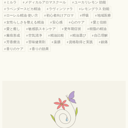
ミルラ
メディカルアロマスクール
ユーカリレモン 効能
ラベンダースピカ精油
ラヴィンツァラ
レモングラス 効能
ローレル精油 使い方
初心者向けアロマ
呼吸
地域医療
女性らしさを整える精油
安心感
心のケア
愛と信頼
愛と癒し
敏感肌スキンケア
更年期症状
樹脂の精油
瘢痕形成
空気清浄
精油比較
精油選び
自己理解
芳香療法
苦味健胃剤
薬膳
資格取得と実践
鎮痛
香りのケア
香りの効果