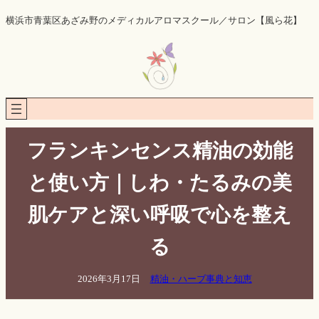
内
横浜市青葉区あざみ野のメディカルアロマスクール／サロン【風ら花】
容
を
ス
キ
ッ
プ
フランキンセンス精油の効能
と使い方｜しわ・たるみの美
肌ケアと深い呼吸で心を整え
る
2026年3月17日
精油・ハーブ事典と知恵