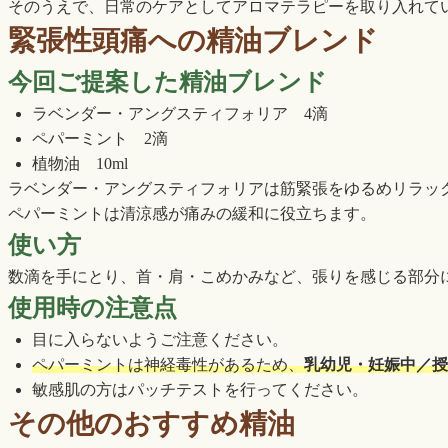
そのうえで、日常のケアとしてアロマテラピーを取り入れて
緊張性頭痛への精油ブレンド
今回ご提案した精油ブレンド
ラベンダー・アングスティフォリア 4滴
ペパーミント 2滴
植物油 10ml
ラベンダー・アングスティフォリアは筋緊張をゆるめリラッ
ペパーミントは清涼感が痛みの緩和に役立ちます。
使い方
数滴を手にとり、首・肩・こめかみなど、張りを感じる部分
使用時の注意点
目に入らないようご注意ください。
ペパーミントは神経毒性があるため、
乳幼児・妊娠中／授
敏感肌の方はパッチテストを行ってください。
その他のおすすめ精油