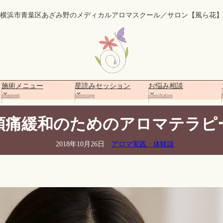
横浜市青葉区あざみ野のメディカルアロマスクール／サロン【風ら花】
施術メニュー
星読みセッション
お悩み相談
treatment
horoscope
consultation
頭痛緩和のためのアロマテラピ
2018年10月26日
アロマ実践・体験談