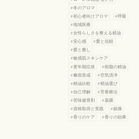
冬のアロマ
初心者向けアロマ
呼吸
地域医療
女性らしさを整える精油
安心感
愛と信頼
愛と癒し
敏感肌スキンケア
更年期症状
樹脂の精油
瘢痕形成
空気清浄
精油比較
精油選び
自己理解
芳香療法
苦味健胃剤
薬膳
資格取得と実践
鎮痛
香りのケア
香りの効果