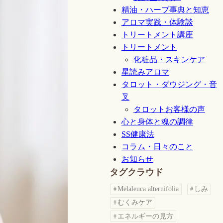
精油・ハーブ事典と知恵
アロマ実践・体験談
トリートメント講座
トリートメント
化粧品・スキンケア
星読みアロマ
タロット・ダウジング・音
叉
タロットお客様の声
心と身体と魂の調律
SS健康法
コラム・日々のこと
お知らせ
タグクラウド
Melaleuca alternifolia
しみ
むくみケア
エネルギーの見方