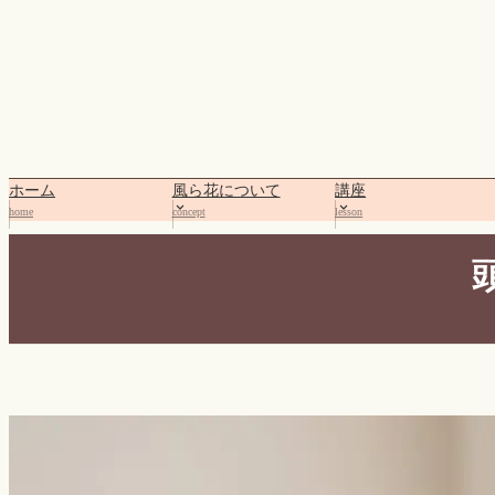
内
容
を
ス
キ
ッ
プ
ホーム
風ら花について
講座
home
concept
lesson