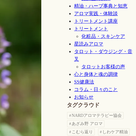
精油・ハーブ事典と知恵
アロマ実践・体験談
トリートメント講座
トリートメント
化粧品・スキンケア
星読みアロマ
タロット・ダウジング・音
叉
タロットお客様の声
心と身体と魂の調律
SS健康法
コラム・日々のこと
お知らせ
タグクラウド
NARDアロマテラピー協会
あざみ野 アロマ
こむら返り
しわケア精油