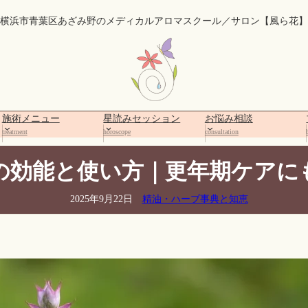
横浜市青葉区あざみ野のメディカルアロマスクール／サロン【風ら花】
施術メニュー
星読みセッション
お悩み相談
treatment
horoscope
consultation
の効能と使い方｜更年期ケアに
2025年9月22日
精油・ハーブ事典と知恵