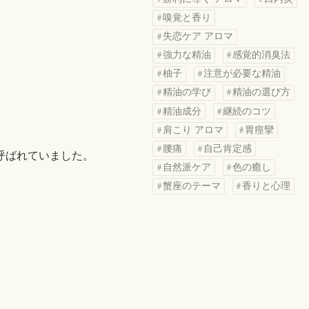
嗅覚と香り
失恋ケア アロマ
強力な精油
感覚的消臭法
柚子
注意が必要な精油
精油の学び
精油の選び方
精油成分
継続のコツ
肩こり アロマ
胃痙攣
腰痛
自己肯定感
呼ばれていました。
自然派ケア
色の癒し
蟹座のテーマ
香りと心理