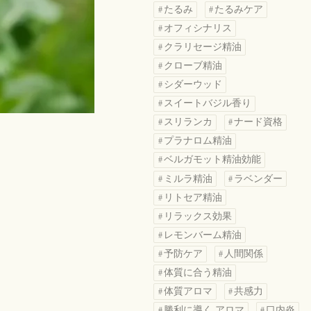
たるみ
たるみケア
オフィシナリス
クラリセージ精油
クローブ精油
シダーウッド
スイートバジル香り
スリランカ
ナード資格
プラナロム精油
ベルガモット精油効能
ミルラ精油
ラベンダー
リトセア精油
リラックス効果
レモンバーム精油
予防ケア
人間関係
体質に合う精油
体質アロマ
共感力
勝利に導く アロマ
口内炎