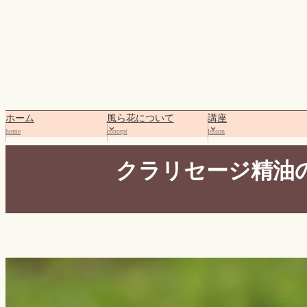
内
容
を
ス
キ
ッ
プ
ホーム
風ら花について
講座
home
concept
lesson
クラリセージ精油