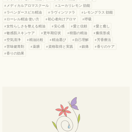
メディカルアロマスクール
ユーカリレモン 効能
ラベンダースピカ精油
ラヴィンツァラ
レモングラス 効能
ローレル精油 使い方
初心者向けアロマ
呼吸
女性らしさを整える精油
安心感
愛と信頼
愛と癒し
敏感肌スキンケア
更年期症状
樹脂の精油
瘢痕形成
空気清浄
精油比較
精油選び
自己理解
芳香療法
苦味健胃剤
薬膳
資格取得と実践
鎮痛
香りのケア
香りの効果