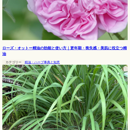
ローズ・オットー精油の効能と使い方｜更年期・喪失感・美肌に役立つ精
油
カテゴリー
精油・ハーブ事典と知恵