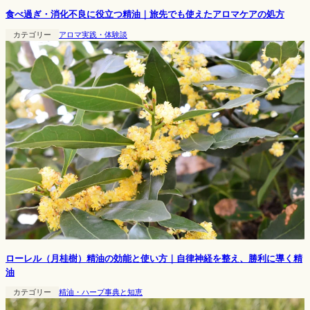
食べ過ぎ・消化不良に役立つ精油｜旅先でも使えたアロマケアの処方
カテゴリー
アロマ実践・体験談
ローレル（月桂樹）精油の効能と使い方｜自律神経を整え、勝利に導く精
油
カテゴリー
精油・ハーブ事典と知恵