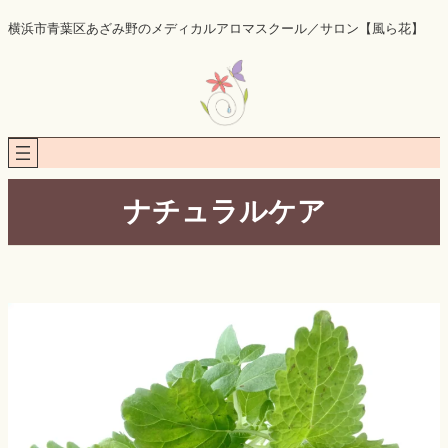
内
横浜市青葉区あざみ野のメディカルアロマスクール／サロン【風ら花】
容
を
ス
キ
ッ
プ
ナチュラルケア