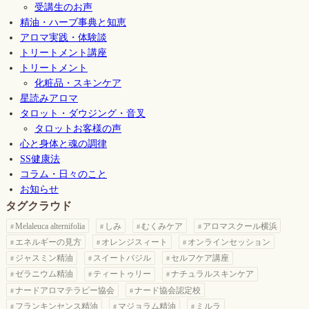
受講生のお声
精油・ハーブ事典と知恵
アロマ実践・体験談
トリートメント講座
トリートメント
化粧品・スキンケア
星読みアロマ
タロット・ダウジング・音叉
タロットお客様の声
心と身体と魂の調律
SS健康法
コラム・日々のこと
お知らせ
タグクラウド
Melaleuca alternifolia
しみ
むくみケア
アロマスクール横浜
エネルギーの見方
オレンジスィート
オンラインセッション
ジャスミン精油
スイートバジル
セルフケア講座
ゼラニウム精油
ティートゥリー
ナチュラルスキンケア
ナードアロマテラピー協会
ナード協会認定校
フランキンセンス精油
マジョラム精油
ミルラ