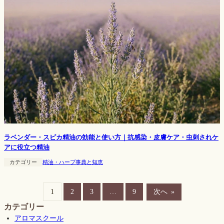
ラベンダー・スピカ精油の効能と使い方｜抗感染・皮膚ケア・虫刺されケ
アに役立つ精油
カテゴリー
精油・ハーブ事典と知恵
1
2
3
…
9
次へ
»
カテゴリー
アロマスクール