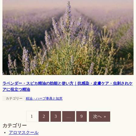
ラベンダー・スピカ精油の効能と使い方｜抗感染・皮膚ケア・虫刺されケ
アに役立つ精油
カテゴリー
精油・ハーブ事典と知恵
1
2
3
…
9
次へ
»
カテゴリー
アロマスクール