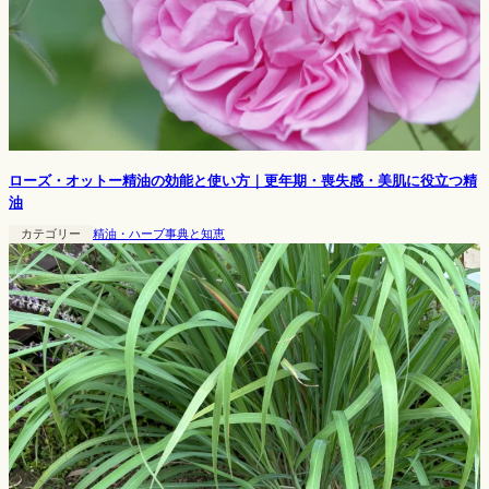
ローズ・オットー精油の効能と使い方｜更年期・喪失感・美肌に役立つ精
油
カテゴリー
精油・ハーブ事典と知恵