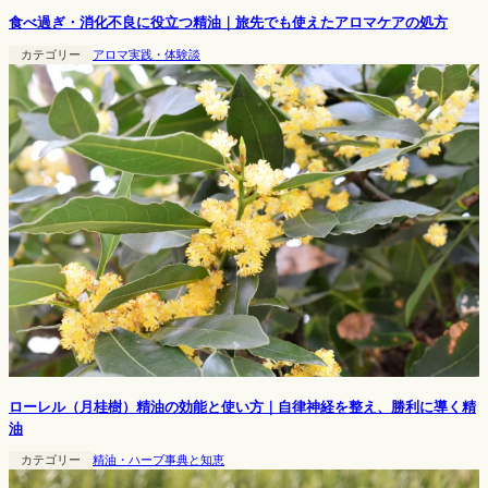
食べ過ぎ・消化不良に役立つ精油｜旅先でも使えたアロマケアの処方
カテゴリー
アロマ実践・体験談
ローレル（月桂樹）精油の効能と使い方｜自律神経を整え、勝利に導く精
油
カテゴリー
精油・ハーブ事典と知恵