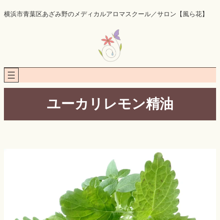
内
横浜市青葉区あざみ野のメディカルアロマスクール／サロン【風ら花】
容
を
ス
キ
ッ
プ
ユーカリレモン精油