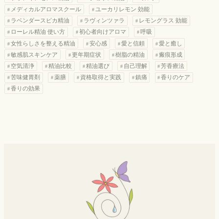
メディカルアロマスクール
ユーカリレモン 効能
ラベンダースピカ精油
ラヴィンツァラ
レモングラス 効能
ローレル精油 使い方
初心者向けアロマ
呼吸
女性らしさを整える精油
安心感
愛と信頼
愛と癒し
敏感肌スキンケア
更年期症状
樹脂の精油
瘢痕形成
空気清浄
精油比較
精油選び
自己理解
芳香療法
苦味健胃剤
薬膳
資格取得と実践
鎮痛
香りのケア
香りの効果