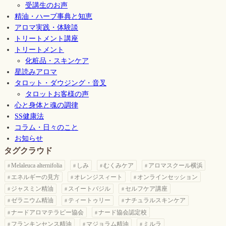
受講生のお声
精油・ハーブ事典と知恵
アロマ実践・体験談
トリートメント講座
トリートメント
化粧品・スキンケア
星読みアロマ
タロット・ダウジング・音叉
タロットお客様の声
心と身体と魂の調律
SS健康法
コラム・日々のこと
お知らせ
タグクラウド
Melaleuca alternifolia
しみ
むくみケア
アロマスクール横浜
エネルギーの見方
オレンジスィート
オンラインセッション
ジャスミン精油
スイートバジル
セルフケア講座
ゼラニウム精油
ティートゥリー
ナチュラルスキンケア
ナードアロマテラピー協会
ナード協会認定校
フランキンセンス精油
マジョラム精油
ミルラ