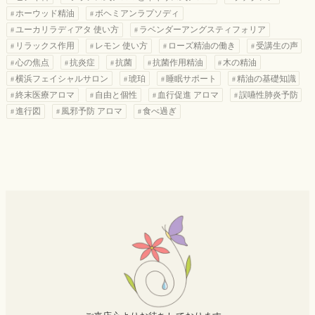
ホーウッド精油
ボヘミアンラプソディ
ユーカリラディアタ 使い方
ラベンダーアングスティフォリア
リラックス作用
レモン 使い方
ローズ精油の働き
受講生の声
心の焦点
抗炎症
抗菌
抗菌作用精油
木の精油
横浜フェイシャルサロン
琥珀
睡眠サポート
精油の基礎知識
終末医療アロマ
自由と個性
血行促進 アロマ
誤嚥性肺炎予防
進行図
風邪予防 アロマ
食べ過ぎ