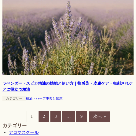
ラベンダー・スピカ精油の効能と使い方｜抗感染・皮膚ケア・虫刺されケ
アに役立つ精油
カテゴリー
精油・ハーブ事典と知恵
1
2
3
…
9
次へ
»
カテゴリー
アロマスクール