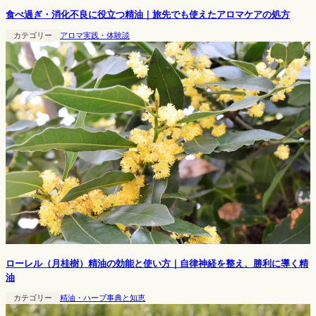
食べ過ぎ・消化不良に役立つ精油｜旅先でも使えたアロマケアの処方
カテゴリー
アロマ実践・体験談
ローレル（月桂樹）精油の効能と使い方｜自律神経を整え、勝利に導く精
油
カテゴリー
精油・ハーブ事典と知恵