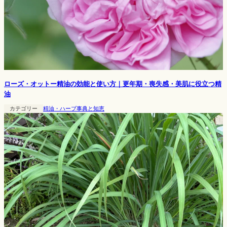
ローズ・オットー精油の効能と使い方｜更年期・喪失感・美肌に役立つ精
油
カテゴリー
精油・ハーブ事典と知恵