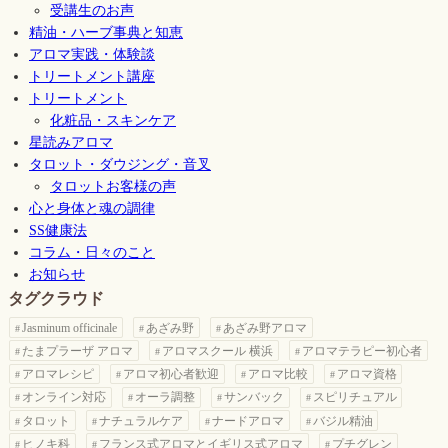
受講生のお声
精油・ハーブ事典と知恵
アロマ実践・体験談
トリートメント講座
トリートメント
化粧品・スキンケア
星読みアロマ
タロット・ダウジング・音叉
タロットお客様の声
心と身体と魂の調律
SS健康法
コラム・日々のこと
お知らせ
タグクラウド
Jasminum officinale
あざみ野
あざみ野アロマ
たまプラーザ アロマ
アロマスクール 横浜
アロマテラピー初心者
アロマレシピ
アロマ初心者歓迎
アロマ比較
アロマ資格
オンライン対応
オーラ調整
サンバック
スピリチュアル
タロット
ナチュラルケア
ナードアロマ
バジル精油
ヒノキ科
フランス式アロマとイギリス式アロマ
プチグレン