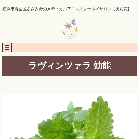
内
横浜市青葉区あざみ野のメディカルアロマスクール／サロン【風ら花】
容
を
ス
キ
ッ
プ
ラヴィンツァラ 効能