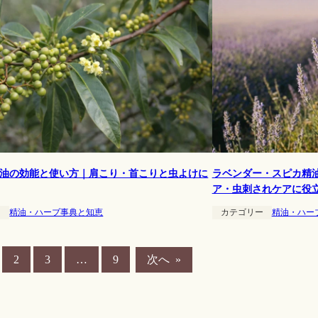
油の効能と使い方｜肩こり・首こりと虫よけに
ラベンダー・スピカ精
ア・虫刺されケアに役
ー
精油・ハーブ事典と知恵
カテゴリー
精油・ハー
次へ
»
2
3
…
9