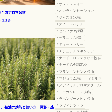
オレンジスィート
オンラインセッション
症予防アロマ習慣
ジャスミン精油
・体験談
スイートバジル
セルフケア講座
ゼラニウム精油
ティートゥリー
ナチュラルスキンケア
ナードアロマテラピー協会
ナード協会認定校
フランキンセンス精油
マジョラム精油
ミルラ
メディカルアロマスクール
ユーカリレモン 効能
ラベンダースピカ精油
ラヴィンツァラ
ール精油の効能と使い方｜風邪・感