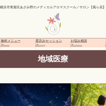
横浜市青葉区あざみ野のメディカルアロマスクール／サロン【風ら花】
施術メニュー
星読みセッション
お悩み相談
treatment
horoscope
consultation
地域医療