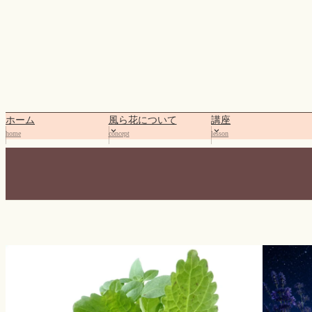
内
容
を
ス
キ
ッ
プ
ホーム
風ら花について
講座
home
concept
lesson