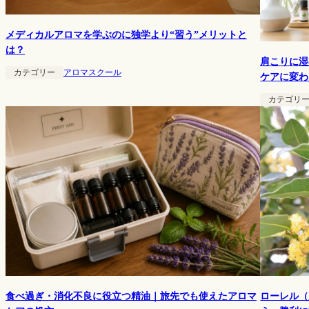
メディカルアロマを学ぶのに独学より“習う”メリットと
は？
肩こりに湿
カテゴリー
アロマスクール
ケアに変わ
カテゴリ
ローレル（
食べ過ぎ・消化不良に役立つ精油｜旅先でも使えたアロマ