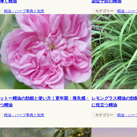
導く精油
染症予防の精油
ー
精油・ハーブ事典と知恵
カテゴリー
精油・ハー
ットー精油の効能と使い方｜更年期・喪失感・
レモングラス精油の効
つ精油
に役立つ精油
ー
精油・ハーブ事典と知恵
カテゴリー
精油・ハー