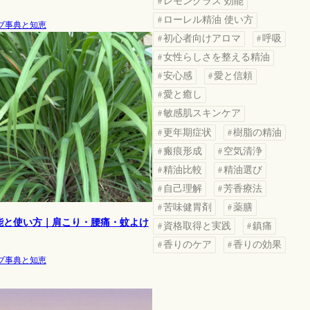
レモングラス 効能
ローレル精油 使い方
ブ事典と知恵
初心者向けアロマ
呼吸
女性らしさを整える精油
安心感
愛と信頼
愛と癒し
敏感肌スキンケア
更年期症状
樹脂の精油
瘢痕形成
空気清浄
精油比較
精油選び
自己理解
芳香療法
苦味健胃剤
薬膳
能と使い方｜肩こり・腰痛・蚊よけ
資格取得と実践
鎮痛
香りのケア
香りの効果
ブ事典と知恵