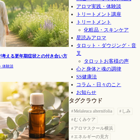
アロマ実践・体験談
トリートメント講座
トリートメント
化粧品・スキンケア
星読みアロマ
タロット・ダウジング・音
叉
が考える更年期症状との付き合い方
タロットお客様の声
・体験談
心と身体と魂の調律
SS健康法
コラム・日々のこと
お知らせ
タグクラウド
Melaleuca alternifolia
しみ
むくみケア
アロマスクール横浜
エネルギーの見方