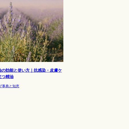
油の効能と使い方｜抗感染・皮膚ケ
立つ精油
ブ事典と知恵