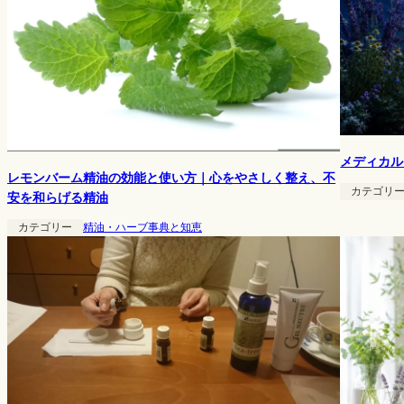
メディカル
レモンバーム精油の効能と使い方｜心をやさしく整え、不
カテゴリ
安を和らげる精油
カテゴリー
精油・ハーブ事典と知恵