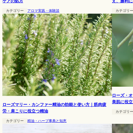
え、勝利に
ケアの処方
カテゴリ
カテゴリー
アロマ実践・体験談
ローズ・オ
美肌に役立
ローズマリー・カンファー精油の効能と使い方｜筋肉疲
労・肩こりに役立つ精油
カテゴリ
カテゴリー
精油・ハーブ事典と知恵