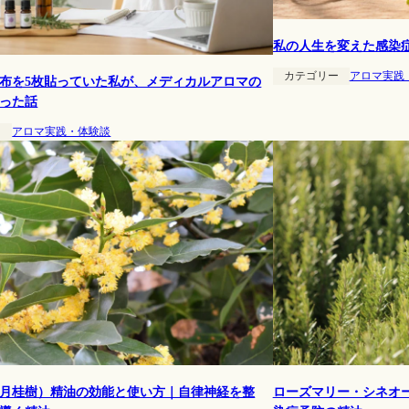
私の人生を変えた感染
カテゴリー
アロマ実践
布を5枚貼っていた私が、メディカルアロマの
った話
ー
アロマ実践・体験談
月桂樹）精油の効能と使い方｜自律神経を整
ローズマリー・シネオ