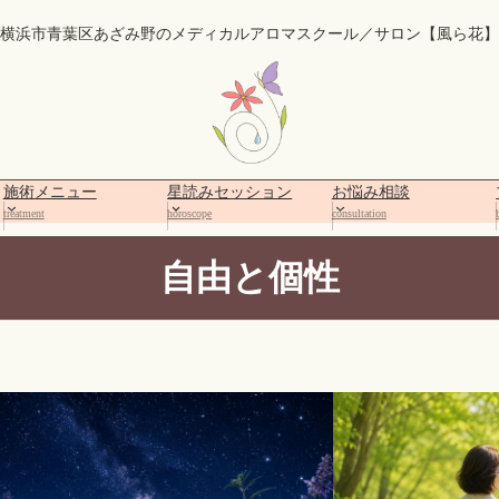
横浜市青葉区あざみ野のメディカルアロマスクール／サロン【風ら花】
施術メニュー
星読みセッション
お悩み相談
treatment
horoscope
consultation
自由と個性