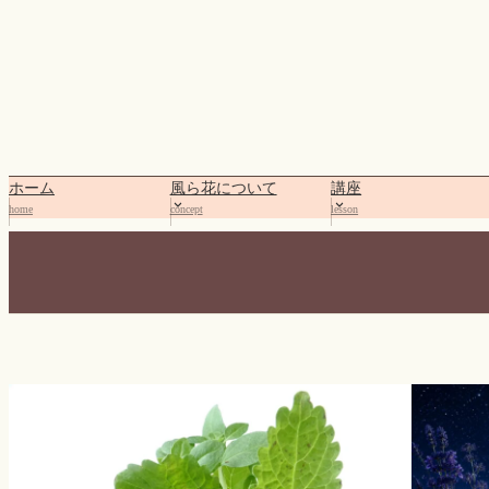
内
容
を
ス
キ
ッ
プ
ホーム
風ら花について
講座
home
concept
lesson