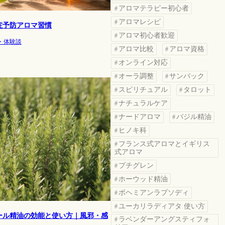
アロマテラピー初心者
アロマレシピ
症予防アロマ習慣
アロマ初心者歓迎
・体験談
アロマ比較
アロマ資格
オンライン対応
オーラ調整
サンバック
スピリチュアル
タロット
ナチュラルケア
ナードアロマ
バジル精油
ヒノキ科
フランス式アロマとイギリス
式アロマ
プチグレン
ホーウッド精油
ボヘミアンラプソディ
ユーカリラディアタ 使い方
ール精油の効能と使い方｜風邪・感
ラベンダーアングスティフォ