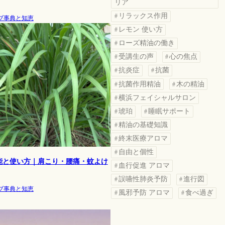
リア
リラックス作用
ブ事典と知恵
レモン 使い方
ローズ精油の働き
受講生の声
心の焦点
抗炎症
抗菌
抗菌作用精油
木の精油
横浜フェイシャルサロン
琥珀
睡眠サポート
精油の基礎知識
終末医療アロマ
自由と個性
能と使い方｜肩こり・腰痛・蚊よけ
血行促進 アロマ
誤嚥性肺炎予防
進行図
ブ事典と知恵
風邪予防 アロマ
食べ過ぎ