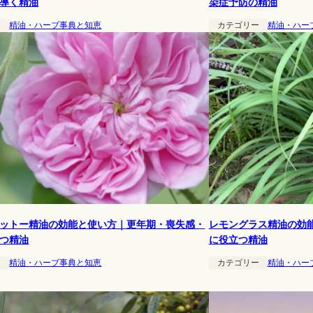
導く精油
染症予防の精油
ー
精油・ハーブ事典と知恵
カテゴリー
精油・ハー
ットー精油の効能と使い方｜更年期・喪失感・
レモングラス精油の効
つ精油
に役立つ精油
ー
精油・ハーブ事典と知恵
カテゴリー
精油・ハー