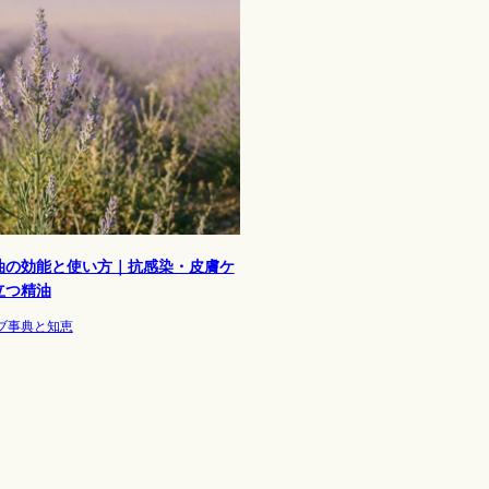
油の効能と使い方｜抗感染・皮膚ケ
立つ精油
ブ事典と知恵