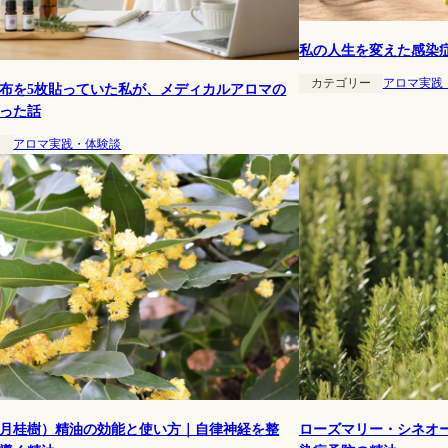
私の人生を変えた感染
カテゴリー
アロマ実践
布を5枚貼っていた私が、メディカルアロマの
った話
ー
アロマ実践・体験談
月桂樹）精油の効能と使い方｜自律神経を整
ローズマリー・シネオ