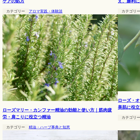
え、勝利に
ケアの処方
カテゴリ
カテゴリー
アロマ実践・体験談
ローズ・オ
美肌に役立
ローズマリー・カンファー精油の効能と使い方｜筋肉疲
労・肩こりに役立つ精油
カテゴリ
カテゴリー
精油・ハーブ事典と知恵