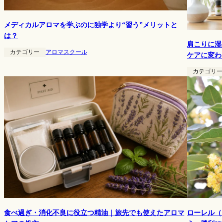
メディカルアロマを学ぶのに独学より“習う”メリットと
は？
肩こりに湿
カテゴリー
アロマスクール
ケアに変わ
カテゴリ
ローレル（
食べ過ぎ・消化不良に役立つ精油｜旅先でも使えたアロマ