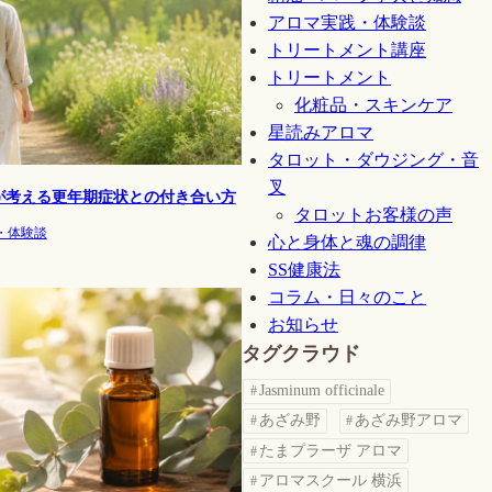
アロマ実践・体験談
トリートメント講座
トリートメント
化粧品・スキンケア
星読みアロマ
タロット・ダウジング・音
叉
が考える更年期症状との付き合い方
タロットお客様の声
・体験談
心と身体と魂の調律
SS健康法
コラム・日々のこと
お知らせ
タグクラウド
Jasminum officinale
あざみ野
あざみ野アロマ
たまプラーザ アロマ
アロマスクール 横浜