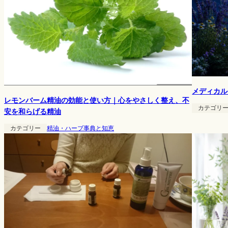
メディカル
レモンバーム精油の効能と使い方｜心をやさしく整え、不
カテゴリ
安を和らげる精油
カテゴリー
精油・ハーブ事典と知恵