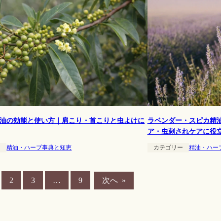
油の効能と使い方｜肩こり・首こりと虫よけに
ラベンダー・スピカ精
ア・虫刺されケアに役
ー
精油・ハーブ事典と知恵
カテゴリー
精油・ハー
次へ
»
2
3
…
9