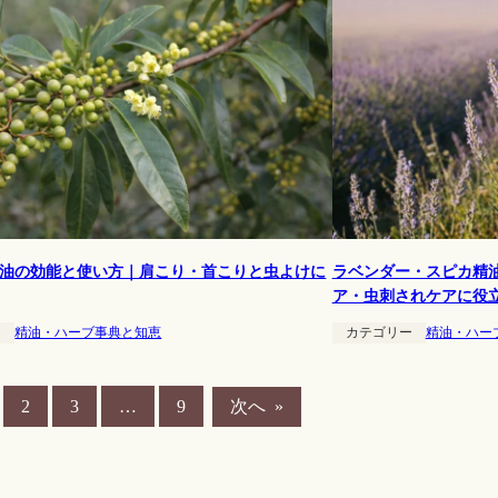
油の効能と使い方｜肩こり・首こりと虫よけに
ラベンダー・スピカ精
ア・虫刺されケアに役
ー
精油・ハーブ事典と知恵
カテゴリー
精油・ハー
次へ
»
2
3
…
9