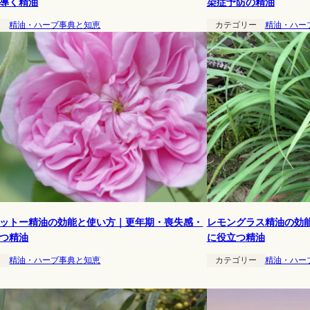
導く精油
染症予防の精油
ー
精油・ハーブ事典と知恵
カテゴリー
精油・ハー
ットー精油の効能と使い方｜更年期・喪失感・
レモングラス精油の効
つ精油
に役立つ精油
ー
精油・ハーブ事典と知恵
カテゴリー
精油・ハー