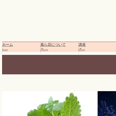
内
容
を
ス
キ
ッ
プ
ホーム
風ら花について
講座
home
concept
lesson