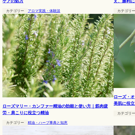
え、勝利に
ケアの処方
カテゴリ
カテゴリー
アロマ実践・体験談
ローズ・オ
美肌に役立
ローズマリー・カンファー精油の効能と使い方｜筋肉疲
労・肩こりに役立つ精油
カテゴリ
カテゴリー
精油・ハーブ事典と知恵