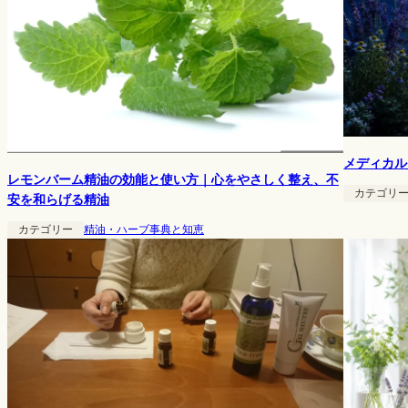
メディカル
レモンバーム精油の効能と使い方｜心をやさしく整え、不
カテゴリ
安を和らげる精油
カテゴリー
精油・ハーブ事典と知恵