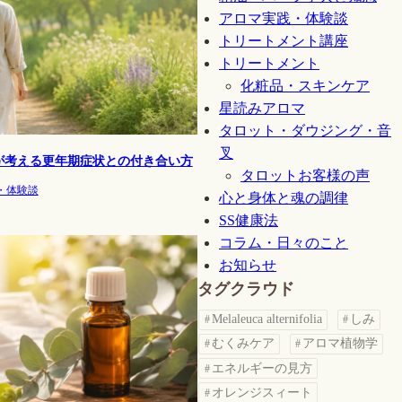
アロマ実践・体験談
トリートメント講座
トリートメント
化粧品・スキンケア
星読みアロマ
タロット・ダウジング・音
叉
が考える更年期症状との付き合い方
タロットお客様の声
・体験談
心と身体と魂の調律
SS健康法
コラム・日々のこと
お知らせ
タグクラウド
Melaleuca alternifolia
しみ
むくみケア
アロマ植物学
エネルギーの見方
オレンジスィート