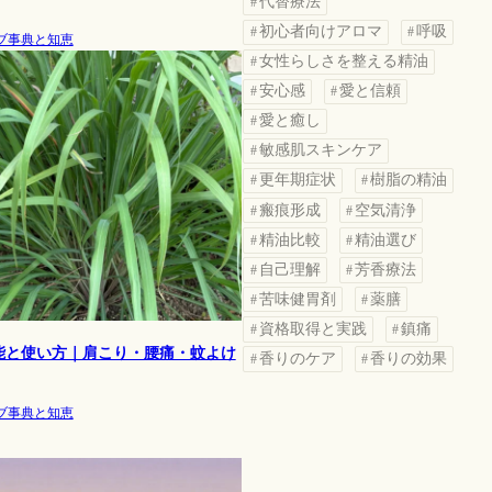
代替療法
初心者向けアロマ
呼吸
ブ事典と知恵
女性らしさを整える精油
安心感
愛と信頼
愛と癒し
敏感肌スキンケア
更年期症状
樹脂の精油
瘢痕形成
空気清浄
精油比較
精油選び
自己理解
芳香療法
苦味健胃剤
薬膳
資格取得と実践
鎮痛
能と使い方｜肩こり・腰痛・蚊よけ
香りのケア
香りの効果
ブ事典と知恵