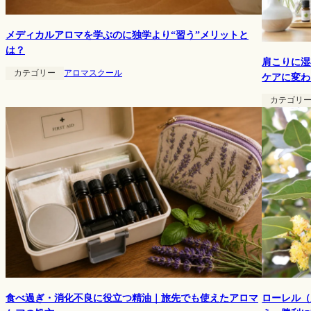
メディカルアロマを学ぶのに独学より“習う”メリットと
は？
肩こりに湿
カテゴリー
アロマスクール
ケアに変わ
カテゴリ
ローレル（
食べ過ぎ・消化不良に役立つ精油｜旅先でも使えたアロマ