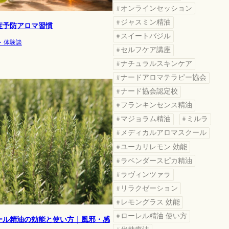
オンラインセッション
ジャスミン精油
症予防アロマ習慣
スイートバジル
・体験談
セルフケア講座
ナチュラルスキンケア
ナードアロマテラピー協会
ナード協会認定校
フランキンセンス精油
マジョラム精油
ミルラ
メディカルアロマスクール
ユーカリレモン 効能
ラベンダースピカ精油
ラヴィンツァラ
リラクゼーション
レモングラス 効能
ローレル精油 使い方
ール精油の効能と使い方｜風邪・感