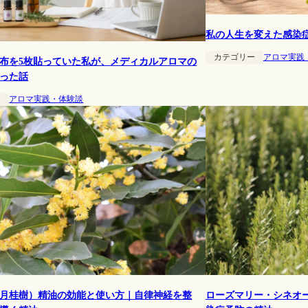
私の人生を変えた感染
カテゴリー
アロマ実践
布を5枚貼っていた私が、メディカルアロマの
った話
ー
アロマ実践・体験談
月桂樹）精油の効能と使い方｜自律神経を整
ローズマリー・シネオ