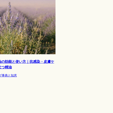
油の効能と使い方｜抗感染・皮膚ケ
立つ精油
ブ事典と知恵