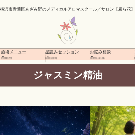
横浜市青葉区あざみ野のメディカルアロマスクール／サロン【風ら花】
施術メニュー
星読みセッション
お悩み相談
treatment
horoscope
consultation
ジャスミン精油