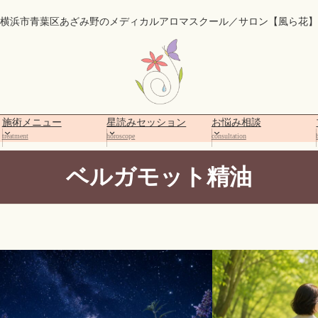
横浜市青葉区あざみ野のメディカルアロマスクール／サロン【風ら花】
施術メニュー
星読みセッション
お悩み相談
treatment
horoscope
consultation
ベルガモット精油