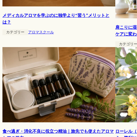
メディカルアロマを学ぶのに独学より“習う”メリットと
は？
肩こりに湿
カテゴリー
アロマスクール
ケアに変わ
カテゴリ
ローレル（
食べ過ぎ・消化不良に役立つ精油｜旅先でも使えたアロマ