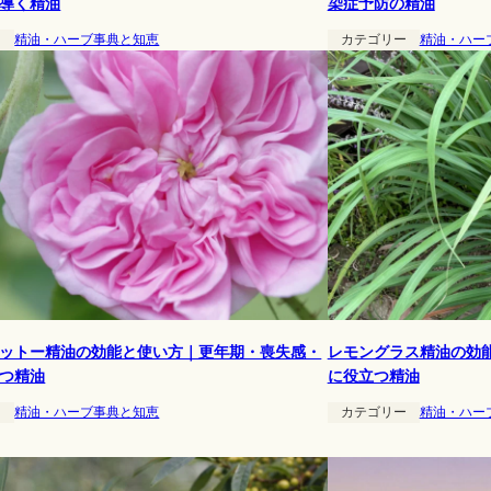
導く精油
染症予防の精油
ー
精油・ハーブ事典と知恵
カテゴリー
精油・ハー
ットー精油の効能と使い方｜更年期・喪失感・
レモングラス精油の効
つ精油
に役立つ精油
ー
精油・ハーブ事典と知恵
カテゴリー
精油・ハー