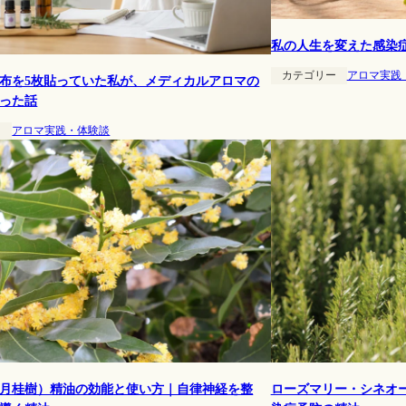
私の人生を変えた感染
カテゴリー
アロマ実践
布を5枚貼っていた私が、メディカルアロマの
った話
ー
アロマ実践・体験談
月桂樹）精油の効能と使い方｜自律神経を整
ローズマリー・シネオ