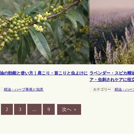
油の効能と使い方｜肩こり・首こりと虫よけに
ラベンダー・スピカ精
ア・虫刺されケアに役
ー
精油・ハーブ事典と知恵
カテゴリー
精油・ハー
次へ
»
2
3
…
9