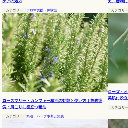
え、勝利に
ケアの処方
カテゴリ
カテゴリー
アロマ実践・体験談
ローズ・オ
美肌に役立
ローズマリー・カンファー精油の効能と使い方｜筋肉疲
労・肩こりに役立つ精油
カテゴリ
カテゴリー
精油・ハーブ事典と知恵