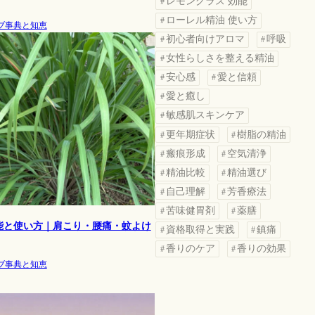
レモングラス 効能
ローレル精油 使い方
ブ事典と知恵
初心者向けアロマ
呼吸
女性らしさを整える精油
安心感
愛と信頼
愛と癒し
敏感肌スキンケア
更年期症状
樹脂の精油
瘢痕形成
空気清浄
精油比較
精油選び
自己理解
芳香療法
苦味健胃剤
薬膳
能と使い方｜肩こり・腰痛・蚊よけ
資格取得と実践
鎮痛
香りのケア
香りの効果
ブ事典と知恵