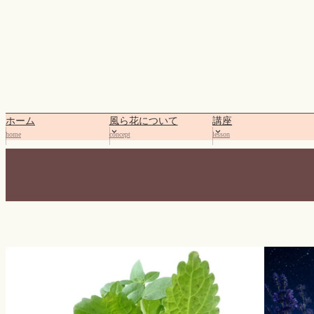
内
容
を
ス
キ
ッ
プ
ホーム
風ら花について
講座
home
concept
lesson