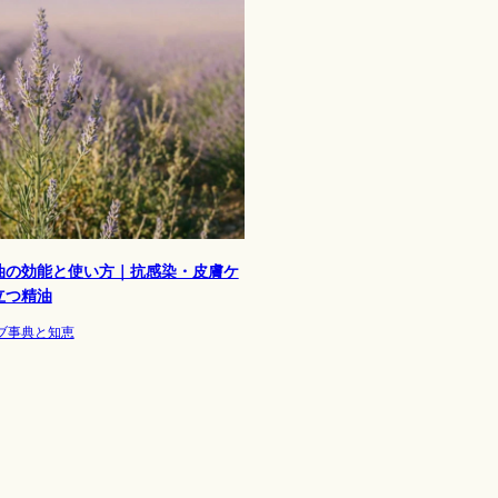
油の効能と使い方｜抗感染・皮膚ケ
立つ精油
ブ事典と知恵