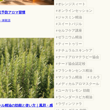
オレンジスィート
オンラインセッション
症予防アロマ習慣
ジャスミン精油
・体験談
スイートバジル
セルフケア講座
ゼラニウム精油
ティートゥリー
ナチュラルスキンケア
ナードアロマテラピー協会
ナード協会認定校
フランキンセンス精油
マジョラム精油
ミルラ
メディカルアロマスクール
ユーカリレモン 効能
ラベンダースピカ精油
ラヴィンツァラ
ール精油の効能と使い方｜風邪・感