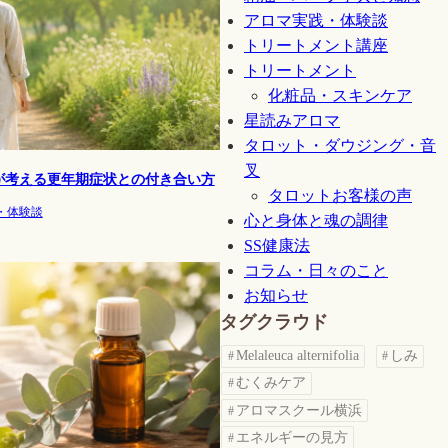
アロマ実践・体験談
トリートメント講座
トリートメント
化粧品・スキンケア
星読みアロマ
タロット・ダウジング・音
叉
が考える更年期症状との付き合い方
タロットお客様の声
・体験談
心と身体と魂の調律
SS健康法
コラム・日々のこと
お知らせ
タグクラウド
Melaleuca alternifolia
しみ
むくみケア
アロマスクール横浜
エネルギーの見方