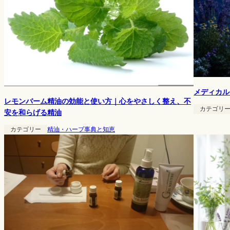
メディカル
レモンバーム精油の効能と使い方｜心をやさしく整え、不
カテゴリ
安を和らげる精油
カテゴリー
精油・ハーブ事典と知恵