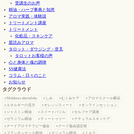
受講生のお声
精油・ハーブ事典と知恵
アロマ実践・体験談
トリートメント講座
トリートメント
化粧品・スキンケア
星読みアロマ
タロット・ダウジング・音叉
タロットお客様の声
心と身体と魂の調律
SS健康法
コラム・日々のこと
お知らせ
タグクラウド
Melaleuca alternifolia
しみ
むくみケア
アロマスクール横浜
エネルギーの見方
オレンジスィート
オンラインセッション
ジャスミン精油
スイートバジル
セルフケア講座
ゼラニウム精油
ティートゥリー
ナチュラルスキンケア
ナードアロマテラピー協会
ナード協会認定校
フランキンセンス精油
マジョラム精油
ミルラ