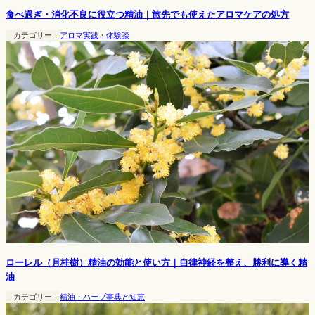
食べ過ぎ・消化不良に役立つ精油｜旅先でも使えたアロマケアの処方
カテゴリー
アロマ実践・体験談
ローレル（月桂樹）精油の効能と使い方｜自律神経を整え、勝利に導く精
油
カテゴリー
精油・ハーブ事典と知恵