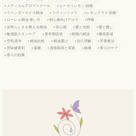
メディカルアロマスクール
ユーカリレモン 効能
ラベンダースピカ精油
ラヴィンツァラ
レモングラス 効能
ローレル精油 使い方
初心者向けアロマ
呼吸
女性らしさを整える精油
安心感
愛と信頼
愛と癒し
敏感肌スキンケア
更年期症状
樹脂の精油
瘢痕形成
空気清浄
精油比較
精油選び
自己理解
芳香療法
苦味健胃剤
薬膳
資格取得と実践
鎮痛
香りのケア
香りの効果