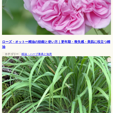
ローズ・オットー精油の効能と使い方｜更年期・喪失感・美肌に役立つ精
油
カテゴリー
精油・ハーブ事典と知恵