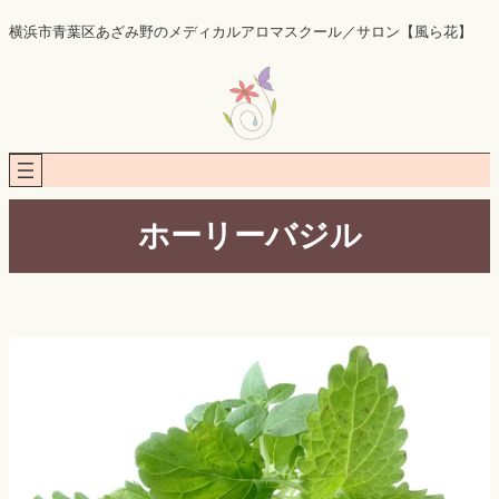
内
横浜市青葉区あざみ野のメディカルアロマスクール／サロン【風ら花】
容
を
ス
キ
ッ
プ
ホーリーバジル