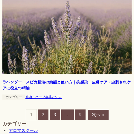
ラベンダー・スピカ精油の効能と使い方｜抗感染・皮膚ケア・虫刺されケ
アに役立つ精油
カテゴリー
精油・ハーブ事典と知恵
1
2
3
…
9
次へ
»
カテゴリー
アロマスクール