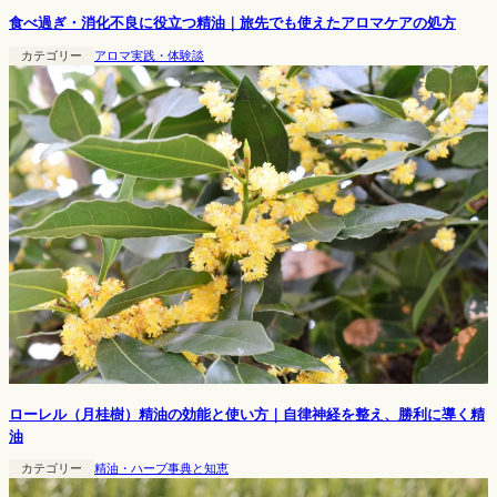
食べ過ぎ・消化不良に役立つ精油｜旅先でも使えたアロマケアの処方
カテゴリー
アロマ実践・体験談
ローレル（月桂樹）精油の効能と使い方｜自律神経を整え、勝利に導く精
油
カテゴリー
精油・ハーブ事典と知恵