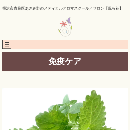
内
横浜市青葉区あざみ野のメディカルアロマスクール／サロン【風ら花】
容
を
ス
キ
ッ
プ
免疫ケア