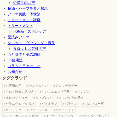
受講生のお声
精油・ハーブ事典と知恵
アロマ実践・体験談
トリートメント講座
トリートメント
化粧品・スキンケア
星読みアロマ
タロット・ダウジング・音叉
タロットお客様の声
心と身体と魂の調律
SS健康法
コラム・日々のこと
お知らせ
タグクラウド
お客様の声
みなとみらい
アロマテラピー
アロマ協会の選び方
インフルエンザ予防
オレガノ
オレンジビター
カマズレン
スキンケアの基本
ゼラニウムブルボン
バイオラブ
パラベン
パルマローザ
ヒーリング
フェイシャル
ペパーミント
メディカルアロマ 独学
ユーカリラディアタ
ラベンダー 使い方