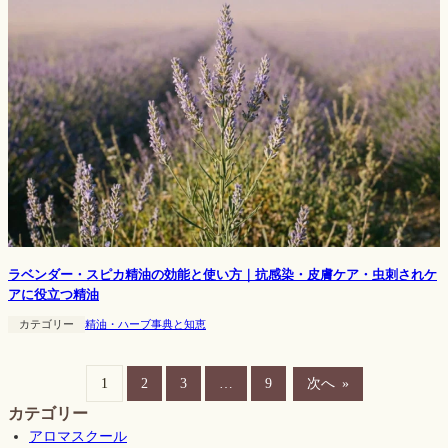
ラベンダー・スピカ精油の効能と使い方｜抗感染・皮膚ケア・虫刺されケ
アに役立つ精油
カテゴリー
精油・ハーブ事典と知恵
1
2
3
…
9
次へ
»
カテゴリー
アロマスクール