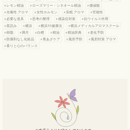
レモン精油
ローズマリー・シネオール精油
価値観
光毒性 アロマ
女性ホルモン
安眠 アロマ
官能性
必要な道具
思考の整理
感染症対策
抗ウイルス作用
星読み
横浜
横浜SS健康法
横浜メディカルアロマスクール
樹脂
満月
白檀
精油
精油辞典
老化予防
防腐剤なし化粧品
青あざケア
風邪予防
風邪対策 アロマ
香りと心のバランス