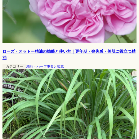
ローズ・オットー精油の効能と使い方｜更年期・喪失感・美肌に役立つ精
油
カテゴリー
精油・ハーブ事典と知恵