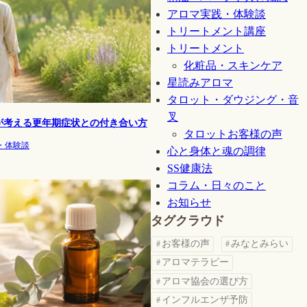
アロマ実践・体験談
トリートメント講座
トリートメント
化粧品・スキンケア
星読みアロマ
タロット・ダウジング・音
叉
が考える更年期症状との付き合い方
タロットお客様の声
・体験談
心と身体と魂の調律
SS健康法
コラム・日々のこと
お知らせ
タグクラウド
お客様の声
みなとみらい
アロマテラピー
アロマ協会の選び方
インフルエンザ予防