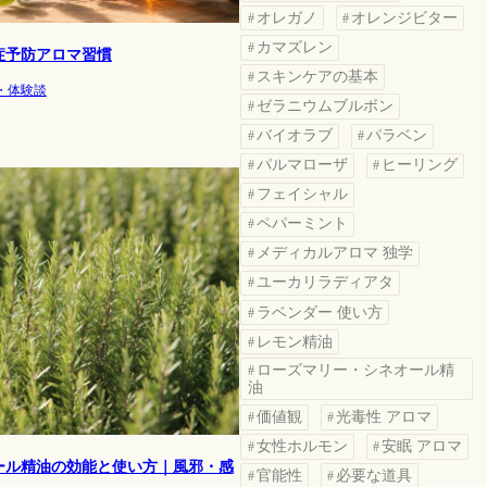
オレガノ
オレンジビター
カマズレン
症予防アロマ習慣
スキンケアの基本
・体験談
ゼラニウムブルボン
バイオラブ
パラベン
パルマローザ
ヒーリング
フェイシャル
ペパーミント
メディカルアロマ 独学
ユーカリラディアタ
ラベンダー 使い方
レモン精油
ローズマリー・シネオール精
油
価値観
光毒性 アロマ
女性ホルモン
安眠 アロマ
ール精油の効能と使い方｜風邪・感
官能性
必要な道具