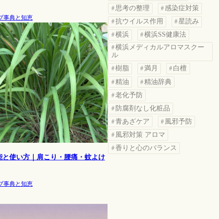
思考の整理
感染症対策
ブ事典と知恵
抗ウイルス作用
星読み
横浜
横浜SS健康法
横浜メディカルアロマスクー
ル
樹脂
満月
白檀
精油
精油辞典
老化予防
防腐剤なし化粧品
青あざケア
風邪予防
風邪対策 アロマ
香りと心のバランス
能と使い方｜肩こり・腰痛・蚊よけ
ブ事典と知恵