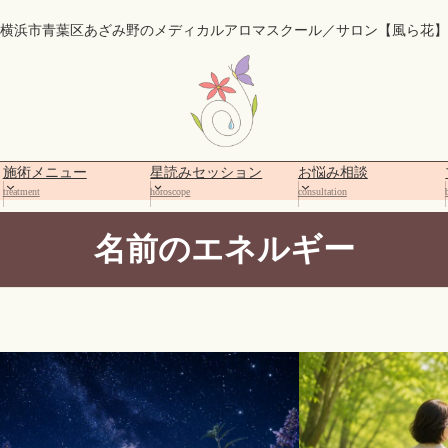
横浜市青葉区あざみ野のメディカルアロマスクール／サロン【風ら花】
施術メニュー
星読みセッション
お悩み相談
treatment
horoscope
consultation
名前のエネルギー