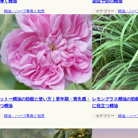
導く精油
染症予防の精油
ー
精油・ハーブ事典と知恵
カテゴリー
精油・ハー
ットー精油の効能と使い方｜更年期・喪失感・
レモングラス精油の効
つ精油
に役立つ精油
ー
精油・ハーブ事典と知恵
カテゴリー
精油・ハー