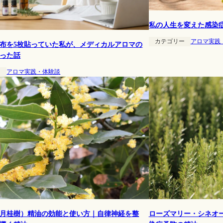
私の人生を変えた感染
カテゴリー
アロマ実践
布を5枚貼っていた私が、メディカルアロマの
った話
ー
アロマ実践・体験談
月桂樹）精油の効能と使い方｜自律神経を整
ローズマリー・シネオ