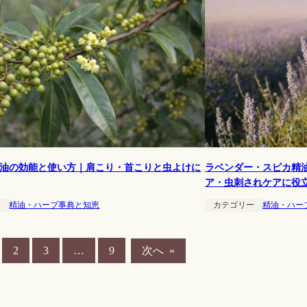
油の効能と使い方｜肩こり・首こりと虫よけに
ラベンダー・スピカ精
ア・虫刺されケアに役
ー
精油・ハーブ事典と知恵
カテゴリー
精油・ハー
次へ
»
2
3
…
9