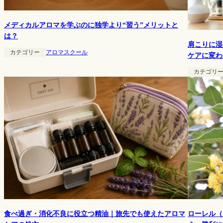
メディカルアロマを学ぶのに独学より“習う”メリットと
は？
肩こりに湿
カテゴリー
アロマスクール
ケアに変わ
カテゴリ
ローレル（
食べ過ぎ・消化不良に役立つ精油｜旅先でも使えたアロマ