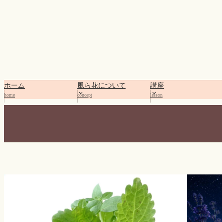
内
容
を
ス
キ
ッ
プ
ホーム
風ら花について
講座
home
concept
lesson