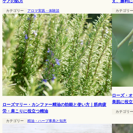
え、勝利に
ケアの処方
カテゴリ
カテゴリー
アロマ実践・体験談
ローズ・オ
美肌に役立
ローズマリー・カンファー精油の効能と使い方｜筋肉疲
労・肩こりに役立つ精油
カテゴリ
カテゴリー
精油・ハーブ事典と知恵