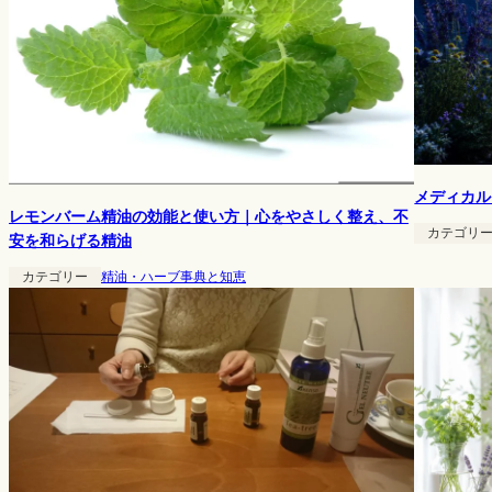
メディカル
レモンバーム精油の効能と使い方｜心をやさしく整え、不
カテゴリ
安を和らげる精油
カテゴリー
精油・ハーブ事典と知恵