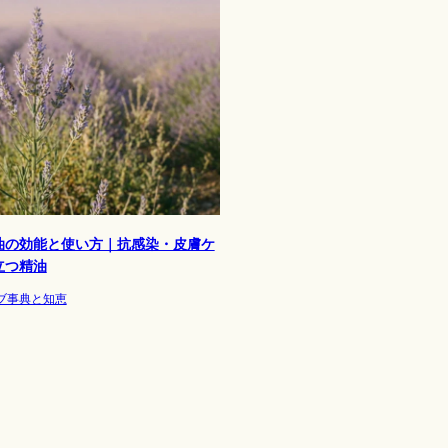
油の効能と使い方｜抗感染・皮膚ケ
立つ精油
ブ事典と知恵