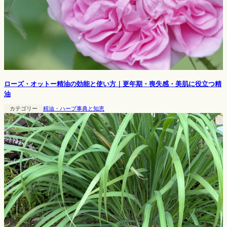
ローズ・オットー精油の効能と使い方｜更年期・喪失感・美肌に役立つ精
油
カテゴリー
精油・ハーブ事典と知恵