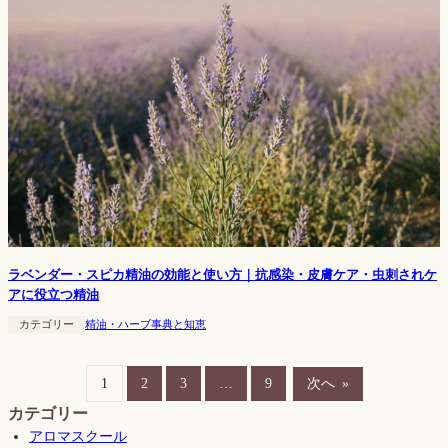
ラベンダー・スピカ精油の効能と使い方｜抗感染・皮膚ケア・虫刺されケ
アに役立つ精油
カテゴリー
精油・ハーブ事典と知恵
1
2
3
…
9
次へ
»
カテゴリー
アロマスクール