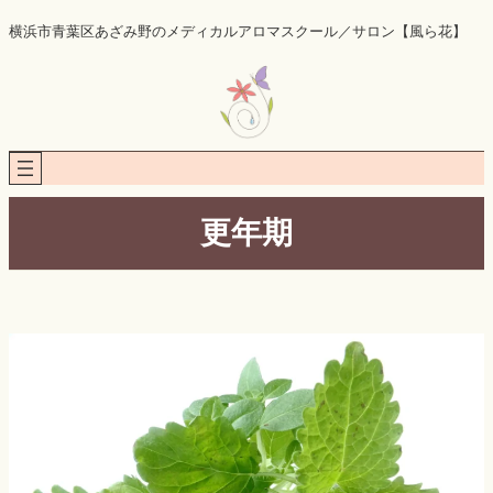
内
横浜市青葉区あざみ野のメディカルアロマスクール／サロン【風ら花】
容
を
ス
キ
ッ
プ
更年期