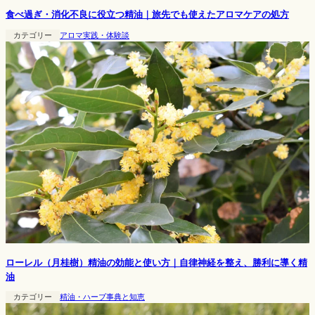
食べ過ぎ・消化不良に役立つ精油｜旅先でも使えたアロマケアの処方
カテゴリー
アロマ実践・体験談
ローレル（月桂樹）精油の効能と使い方｜自律神経を整え、勝利に導く精
油
カテゴリー
精油・ハーブ事典と知恵