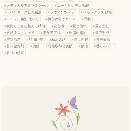
メディカルアロマスクール
ユーカリレモン 効能
ラベンダースピカ精油
ラヴィンツァラ
レモングラス 効能
ローレル精油 使い方
初心者向けアロマ
呼吸
女性らしさを整える精油
安心感
愛と信頼
愛と癒し
敏感肌スキンケア
更年期症状
樹脂の精油
瘢痕形成
空気清浄
精油比較
精油選び
自己理解
芳香療法
苦味健胃剤
薬膳
資格取得と実践
鎮痛
香りのケア
香りの効果