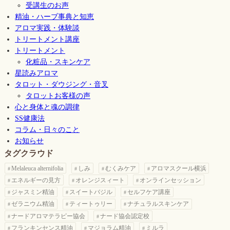
受講生のお声
精油・ハーブ事典と知恵
アロマ実践・体験談
トリートメント講座
トリートメント
化粧品・スキンケア
星読みアロマ
タロット・ダウジング・音叉
タロットお客様の声
心と身体と魂の調律
SS健康法
コラム・日々のこと
お知らせ
タグクラウド
Melaleuca alternifolia
しみ
むくみケア
アロマスクール横浜
エネルギーの見方
オレンジスィート
オンラインセッション
ジャスミン精油
スイートバジル
セルフケア講座
ゼラニウム精油
ティートゥリー
ナチュラルスキンケア
ナードアロマテラピー協会
ナード協会認定校
フランキンセンス精油
マジョラム精油
ミルラ