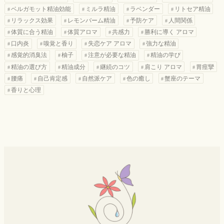
ベルガモット精油効能
ミルラ精油
ラベンダー
リトセア精油
リラックス効果
レモンバーム精油
予防ケア
人間関係
体質に合う精油
体質アロマ
共感力
勝利に導く アロマ
口内炎
嗅覚と香り
失恋ケア アロマ
強力な精油
感覚的消臭法
柚子
注意が必要な精油
精油の学び
精油の選び方
精油成分
継続のコツ
肩こり アロマ
胃痙攣
腰痛
自己肯定感
自然派ケア
色の癒し
蟹座のテーマ
香りと心理