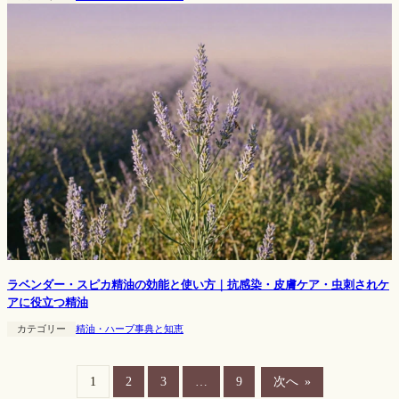
ラベンダー・スピカ精油の効能と使い方｜抗感染・皮膚ケア・虫刺されケ
アに役立つ精油
カテゴリー
精油・ハーブ事典と知恵
1
2
3
…
9
次へ
»