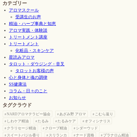
カテゴリー
アロマスクール
受講生のお声
精油・ハーブ事典と知恵
アロマ実践・体験談
トリートメント講座
トリートメント
化粧品・スキンケア
星読みアロマ
タロット・ダウジング・音叉
タロットお客様の声
心と身体と魂の調律
SS健康法
コラム・日々のこと
お知らせ
タグクラウド
NARDアロマテラピー協会
あざみ野 アロマ
こむら返り
しわケア精油
たるみ
たるみケア
オフィシナリス
クラリセージ精油
クローブ精油
シダーウッド
スイートバジル香り
スリランカ
ナード資格
プラナロム精油