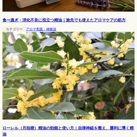
食べ過ぎ・消化不良に役立つ精油｜旅先でも使えたアロマケアの処方
カテゴリー
アロマ実践・体験談
ローレル（月桂樹）精油の効能と使い方｜自律神経を整え、勝利に導く精
油