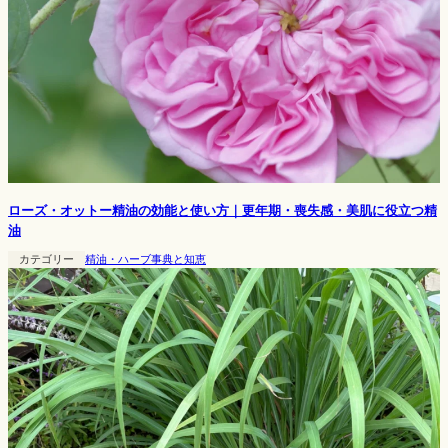
ローズ・オットー精油の効能と使い方｜更年期・喪失感・美肌に役立つ精
油
カテゴリー
精油・ハーブ事典と知恵