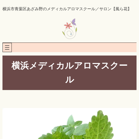
内
横浜市青葉区あざみ野のメディカルアロマスクール／サロン【風ら花】
容
を
ス
キ
ッ
プ
横浜メディカルアロマスクー
ル