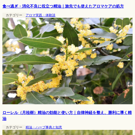
食べ過ぎ・消化不良に役立つ精油｜旅先でも使えたアロマケアの処方
カテゴリー
アロマ実践・体験談
ローレル（月桂樹）精油の効能と使い方｜自律神経を整え、勝利に導く精
油
カテゴリー
精油・ハーブ事典と知恵