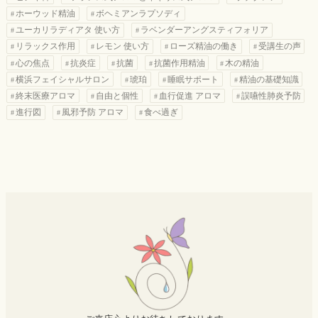
ホーウッド精油
ボヘミアンラプソディ
ユーカリラディアタ 使い方
ラベンダーアングスティフォリア
リラックス作用
レモン 使い方
ローズ精油の働き
受講生の声
心の焦点
抗炎症
抗菌
抗菌作用精油
木の精油
横浜フェイシャルサロン
琥珀
睡眠サポート
精油の基礎知識
終末医療アロマ
自由と個性
血行促進 アロマ
誤嚥性肺炎予防
進行図
風邪予防 アロマ
食べ過ぎ