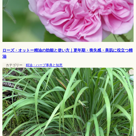
ローズ・オットー精油の効能と使い方｜更年期・喪失感・美肌に役立つ精
油
カテゴリー
精油・ハーブ事典と知恵