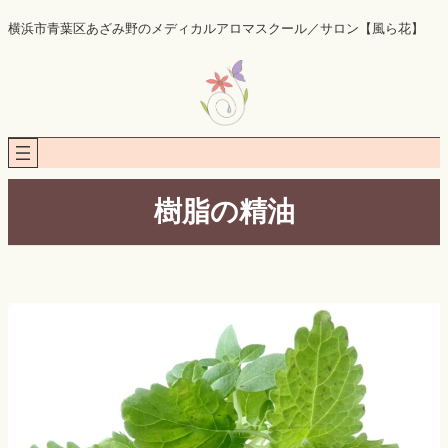
内
横浜市青葉区あざみ野のメディカルアロマスクール／サロン【風ら花】
容
を
ス
キ
ッ
プ
樹脂の精油