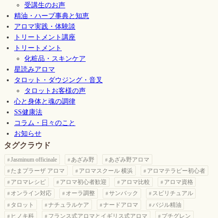
受講生のお声
精油・ハーブ事典と知恵
アロマ実践・体験談
トリートメント講座
トリートメント
化粧品・スキンケア
星読みアロマ
タロット・ダウジング・音叉
タロットお客様の声
心と身体と魂の調律
SS健康法
コラム・日々のこと
お知らせ
タグクラウド
Jasminum officinale
あざみ野
あざみ野アロマ
たまプラーザ アロマ
アロマスクール 横浜
アロマテラピー初心者
アロマレシピ
アロマ初心者歓迎
アロマ比較
アロマ資格
オンライン対応
オーラ調整
サンバック
スピリチュアル
タロット
ナチュラルケア
ナードアロマ
バジル精油
ヒノキ科
フランス式アロマとイギリス式アロマ
プチグレン