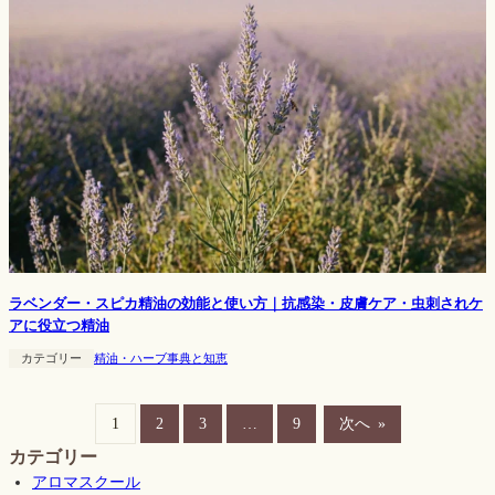
ラベンダー・スピカ精油の効能と使い方｜抗感染・皮膚ケア・虫刺されケ
アに役立つ精油
カテゴリー
精油・ハーブ事典と知恵
1
2
3
…
9
次へ
»
カテゴリー
アロマスクール