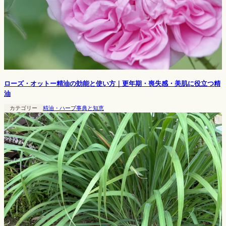
ローズ・オットー精油の効能と使い方｜更年期・喪失感・美肌に役立つ精
油
カテゴリー
精油・ハーブ事典と知恵