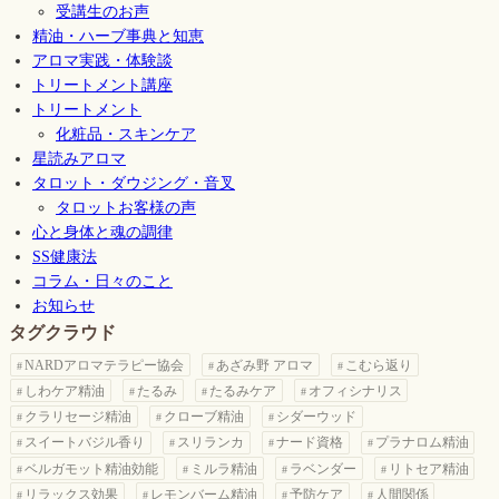
受講生のお声
精油・ハーブ事典と知恵
アロマ実践・体験談
トリートメント講座
トリートメント
化粧品・スキンケア
星読みアロマ
タロット・ダウジング・音叉
タロットお客様の声
心と身体と魂の調律
SS健康法
コラム・日々のこと
お知らせ
タグクラウド
NARDアロマテラピー協会
あざみ野 アロマ
こむら返り
しわケア精油
たるみ
たるみケア
オフィシナリス
クラリセージ精油
クローブ精油
シダーウッド
スイートバジル香り
スリランカ
ナード資格
プラナロム精油
ベルガモット精油効能
ミルラ精油
ラベンダー
リトセア精油
リラックス効果
レモンバーム精油
予防ケア
人間関係