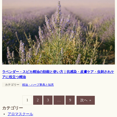
ラベンダー・スピカ精油の効能と使い方｜抗感染・皮膚ケア・虫刺されケ
アに役立つ精油
カテゴリー
精油・ハーブ事典と知恵
1
2
3
…
9
次へ
»
カテゴリー
アロマスクール