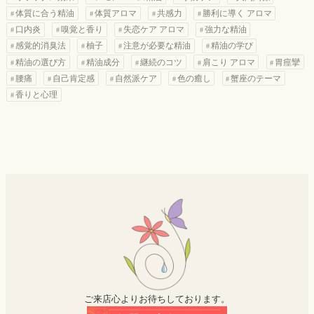
体質に合う精油
体質アロマ
共感力
勝利に導く アロマ
口内炎
嗅覚と香り
失恋ケア アロマ
強力な精油
感覚的消臭法
柚子
注意が必要な精油
精油の学び
精油の選び方
精油成分
継続のコツ
肩こり アロマ
胃痙攣
腰痛
自己肯定感
自然派ケア
色の癒し
蟹座のテーマ
香りと心理
ご来店心よりお待ちしております。