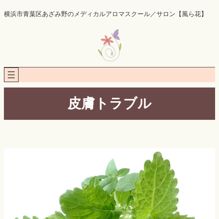
内
横浜市青葉区あざみ野のメディカルアロマスクール／サロン【風ら花】
容
を
ス
キ
ッ
プ
皮膚トラブル