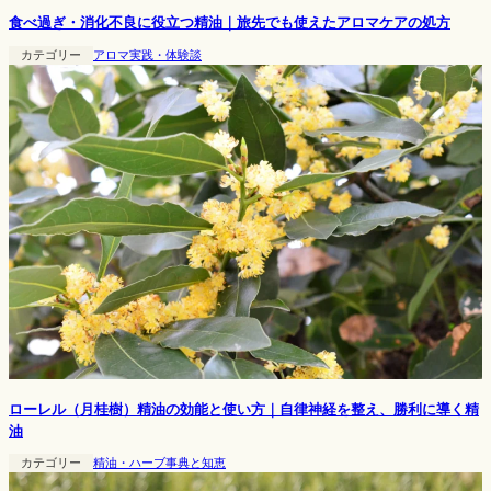
食べ過ぎ・消化不良に役立つ精油｜旅先でも使えたアロマケアの処方
カテゴリー
アロマ実践・体験談
ローレル（月桂樹）精油の効能と使い方｜自律神経を整え、勝利に導く精
油
カテゴリー
精油・ハーブ事典と知恵