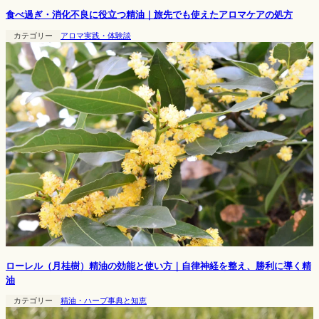
食べ過ぎ・消化不良に役立つ精油｜旅先でも使えたアロマケアの処方
カテゴリー
アロマ実践・体験談
ローレル（月桂樹）精油の効能と使い方｜自律神経を整え、勝利に導く精
油
カテゴリー
精油・ハーブ事典と知恵