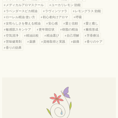
メディカルアロマスクール
ユーカリレモン 効能
ラベンダースピカ精油
ラヴィンツァラ
レモングラス 効能
ローレル精油 使い方
初心者向けアロマ
呼吸
女性らしさを整える精油
安心感
愛と信頼
愛と癒し
敏感肌スキンケア
更年期症状
樹脂の精油
瘢痕形成
空気清浄
精油比較
精油選び
自己理解
芳香療法
苦味健胃剤
薬膳
資格取得と実践
鎮痛
香りのケア
香りの効果