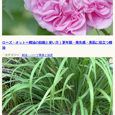
ローズ・オットー精油の効能と使い方｜更年期・喪失感・美肌に役立つ精
油
カテゴリー
精油・ハーブ事典と知恵