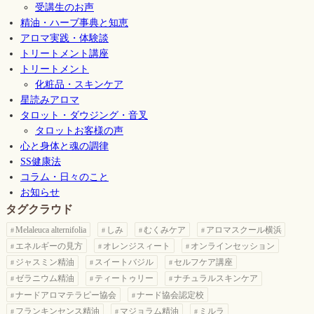
受講生のお声
精油・ハーブ事典と知恵
アロマ実践・体験談
トリートメント講座
トリートメント
化粧品・スキンケア
星読みアロマ
タロット・ダウジング・音叉
タロットお客様の声
心と身体と魂の調律
SS健康法
コラム・日々のこと
お知らせ
タグクラウド
Melaleuca alternifolia
しみ
むくみケア
アロマスクール横浜
エネルギーの見方
オレンジスィート
オンラインセッション
ジャスミン精油
スイートバジル
セルフケア講座
ゼラニウム精油
ティートゥリー
ナチュラルスキンケア
ナードアロマテラピー協会
ナード協会認定校
フランキンセンス精油
マジョラム精油
ミルラ