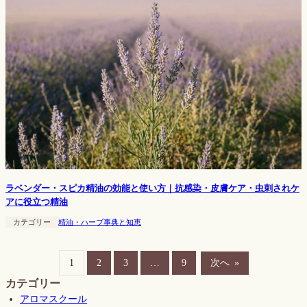
ラベンダー・スピカ精油の効能と使い方｜抗感染・皮膚ケア・虫刺されケ
アに役立つ精油
カテゴリー
精油・ハーブ事典と知恵
1
2
3
…
9
次へ
»
カテゴリー
アロマスクール