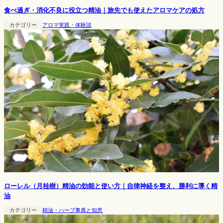
食べ過ぎ・消化不良に役立つ精油｜旅先でも使えたアロマケアの処方
カテゴリー
アロマ実践・体験談
ローレル（月桂樹）精油の効能と使い方｜自律神経を整え、勝利に導く精
油
カテゴリー
精油・ハーブ事典と知恵