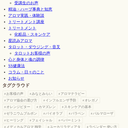
受講生のお声
精油・ハーブ事典と知恵
アロマ実践・体験談
トリートメント講座
トリートメント
化粧品・スキンケア
星読みアロマ
タロット・ダウジング・音叉
タロットお客様の声
心と身体と魂の調律
SS健康法
コラム・日々のこと
お知らせ
タグクラウド
お客様の声
みなとみらい
アロマテラピー
アロマ協会の選び方
インフルエンザ予防
オレガノ
オレンジビター
カマズレン
スキンケアの基本
ゼラニウムブルボン
バイオラブ
パラベン
パルマローザ
ヒーリング
フェイシャル
ペパーミント
メディカルアロマ 独学
ユーカリラディアタ
ラベンダー 使い方