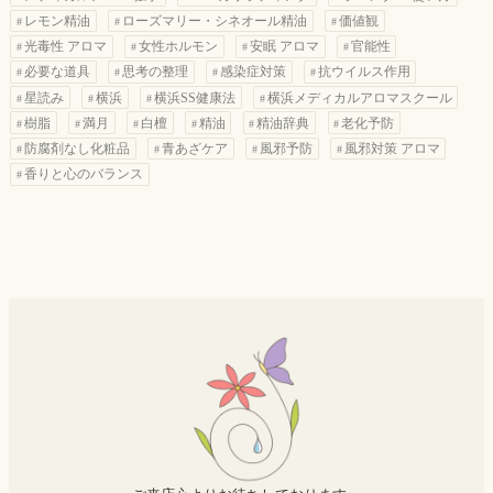
レモン精油
ローズマリー・シネオール精油
価値観
光毒性 アロマ
女性ホルモン
安眠 アロマ
官能性
必要な道具
思考の整理
感染症対策
抗ウイルス作用
星読み
横浜
横浜SS健康法
横浜メディカルアロマスクール
樹脂
満月
白檀
精油
精油辞典
老化予防
防腐剤なし化粧品
青あざケア
風邪予防
風邪対策 アロマ
香りと心のバランス