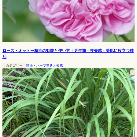
ローズ・オットー精油の効能と使い方｜更年期・喪失感・美肌に役立つ精
油
カテゴリー
精油・ハーブ事典と知恵