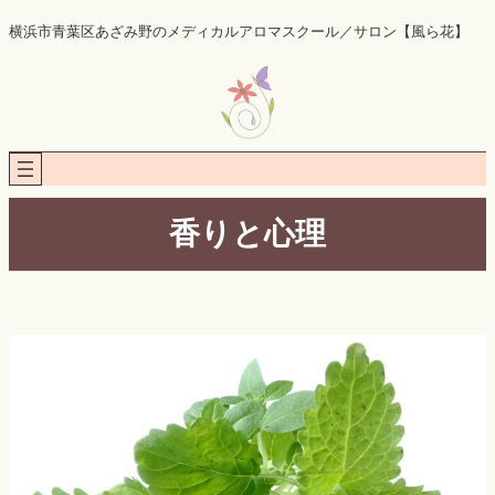
内
横浜市青葉区あざみ野のメディカルアロマスクール／サロン【風ら花】
容
を
ス
キ
ッ
プ
香りと心理