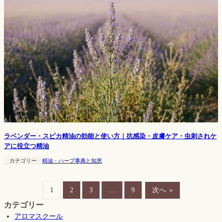
ラベンダー・スピカ精油の効能と使い方｜抗感染・皮膚ケア・虫刺されケ
アに役立つ精油
カテゴリー
精油・ハーブ事典と知恵
1
2
3
…
9
次へ
»
カテゴリー
アロマスクール