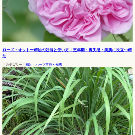
ローズ・オットー精油の効能と使い方｜更年期・喪失感・美肌に役立つ精
油
カテゴリー
精油・ハーブ事典と知恵