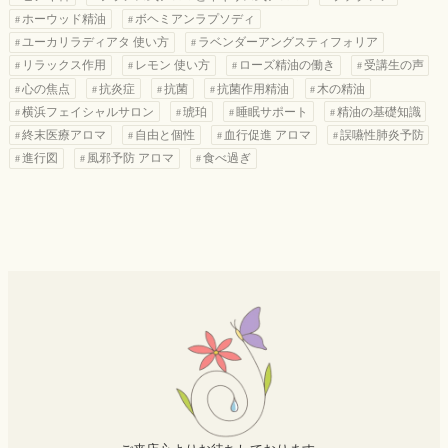
ホーウッド精油
ボヘミアンラプソディ
ユーカリラディアタ 使い方
ラベンダーアングスティフォリア
リラックス作用
レモン 使い方
ローズ精油の働き
受講生の声
心の焦点
抗炎症
抗菌
抗菌作用精油
木の精油
横浜フェイシャルサロン
琥珀
睡眠サポート
精油の基礎知識
終末医療アロマ
自由と個性
血行促進 アロマ
誤嚥性肺炎予防
進行図
風邪予防 アロマ
食べ過ぎ