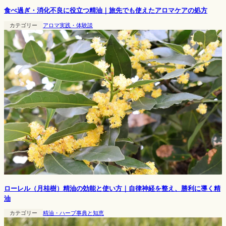
食べ過ぎ・消化不良に役立つ精油｜旅先でも使えたアロマケアの処方
カテゴリー
アロマ実践・体験談
ローレル（月桂樹）精油の効能と使い方｜自律神経を整え、勝利に導く精
油
カテゴリー
精油・ハーブ事典と知恵