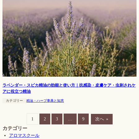
ラベンダー・スピカ精油の効能と使い方｜抗感染・皮膚ケア・虫刺されケ
アに役立つ精油
カテゴリー
精油・ハーブ事典と知恵
1
2
3
…
9
次へ
»
カテゴリー
アロマスクール