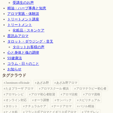
受講生のお声
精油・ハーブ事典と知恵
アロマ実践・体験談
トリートメント講座
トリートメント
化粧品・スキンケア
星読みアロマ
タロット・ダウジング・音叉
タロットお客様の声
心と身体と魂の調律
SS健康法
コラム・日々のこと
お知らせ
タグクラウド
Jasminum officinale
あざみ野
あざみ野アロマ
たまプラーザ アロマ
アロマスクール 横浜
アロマテラピー初心者
アロマレシピ
アロマ初心者歓迎
アロマ比較
アロマ資格
オンライン対応
オーラ調整
サンバック
スピリチュアル
タロット
ナチュラルケア
ナードアロマ
バジル精油
ヒノキ科
フランス式アロマとイギリス式アロマ
プチグレン