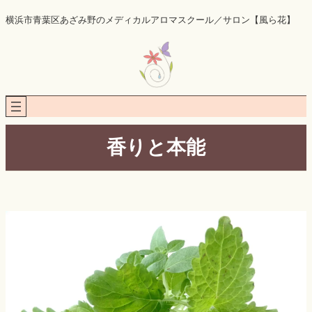
内
横浜市青葉区あざみ野のメディカルアロマスクール／サロン【風ら花】
容
を
ス
キ
ッ
プ
香りと本能