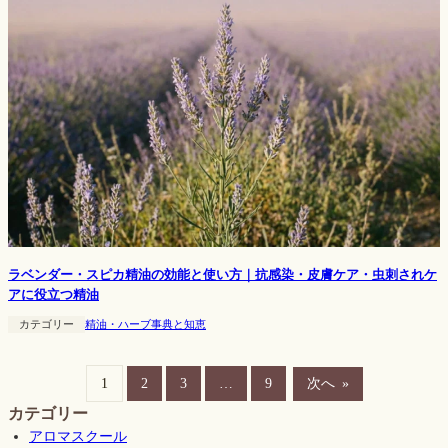
ラベンダー・スピカ精油の効能と使い方｜抗感染・皮膚ケア・虫刺されケ
アに役立つ精油
カテゴリー
精油・ハーブ事典と知恵
1
2
3
…
9
次へ
»
カテゴリー
アロマスクール