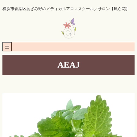
内
横浜市青葉区あざみ野のメディカルアロマスクール／サロン【風ら花】
容
を
ス
キ
ッ
プ
AEAJ