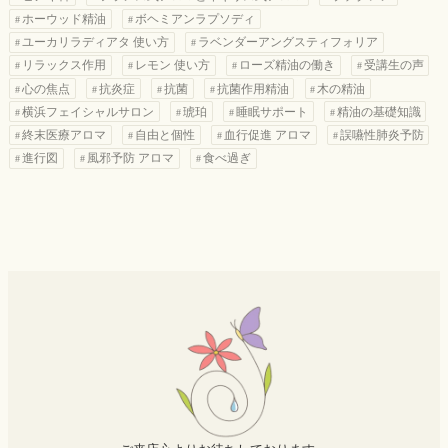
ホーウッド精油
ボヘミアンラプソディ
ユーカリラディアタ 使い方
ラベンダーアングスティフォリア
リラックス作用
レモン 使い方
ローズ精油の働き
受講生の声
心の焦点
抗炎症
抗菌
抗菌作用精油
木の精油
横浜フェイシャルサロン
琥珀
睡眠サポート
精油の基礎知識
終末医療アロマ
自由と個性
血行促進 アロマ
誤嚥性肺炎予防
進行図
風邪予防 アロマ
食べ過ぎ