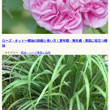
ローズ・オットー精油の効能と使い方｜更年期・喪失感・美肌に役立つ精
油
カテゴリー
精油・ハーブ事典と知恵