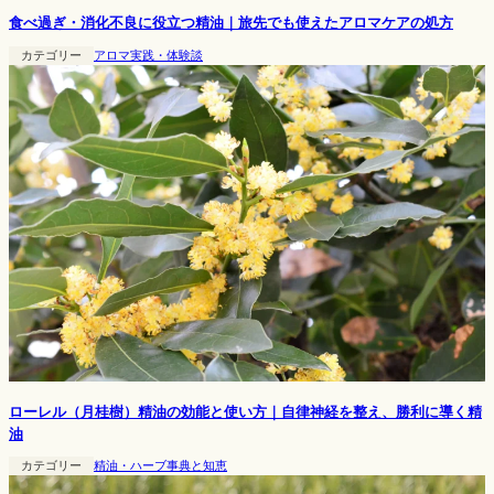
食べ過ぎ・消化不良に役立つ精油｜旅先でも使えたアロマケアの処方
カテゴリー
アロマ実践・体験談
ローレル（月桂樹）精油の効能と使い方｜自律神経を整え、勝利に導く精
油
カテゴリー
精油・ハーブ事典と知恵