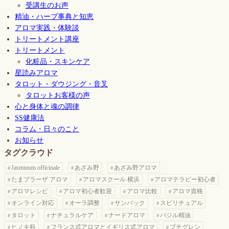
受講生のお声
精油・ハーブ事典と知恵
アロマ実践・体験談
トリートメント講座
トリートメント
化粧品・スキンケア
星読みアロマ
タロット・ダウジング・音叉
タロットお客様の声
心と身体と魂の調律
SS健康法
コラム・日々のこと
お知らせ
タグクラウド
Jasminum officinale
あざみ野
あざみ野アロマ
たまプラーザ アロマ
アロマスクール 横浜
アロマテラピー初心者
アロマレシピ
アロマ初心者歓迎
アロマ比較
アロマ資格
オンライン対応
オーラ調整
サンバック
スピリチュアル
タロット
ナチュラルケア
ナードアロマ
バジル精油
ヒノキ科
フランス式アロマとイギリス式アロマ
プチグレン